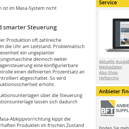
Service
 ist im Masa-System nicht
nd smarter Steuerung
r Produktion oft zahlreiche
um die Uhr am Leitstand. Problematisch
esenheit ein ungeplanter
rtigungsmaschine dennoch weiter
Aktuelle Ausga
nlagensteuerung eine konfigurierbare
Mediadaten
trolle einen definierten Prozentsatz an
Abo-Shop
trolliert abgeschaltet. So wird
Heftarchiv
ktionssicherheit erhöht.
Anbieter fi
uktionsunterlagen über die Steuerung
ktionsunterlage lassen sich dadurch
Masa-Abkippvorrichtung kippt die
rhaften Produkten im frischen Zustand
Finden Sie mehr