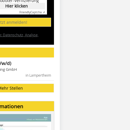
oboter-Verifizierung
Hier klicken
Friendly
Captcha ⇗
etzt anmelden!
e: Datenschutz, Analyse,
/w/d)
ning GmbH
in Lampertheim
Mehr Stellen
rmationen