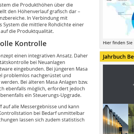
System die Produkthöhen über die
llt den Höhenverlauf grafisch dar –
anzbereiche. In Verbindung mit
 System die mittlere Rohdichte einer
 auf die Produktqualität.
olle Kontrolle
Hier finden Sie
nzept einen integrativen Ansatz. Daher
Jahrbuch Be
tätskontrolle bei Neuanlagen
ftware eingebunden. Bei jüngeren Masa
el problemlos nachgerüstet und
t werden. Bei älteren Masa Anlagen bzw.
ch ebenfalls möglich, erfordert jedoch
ebenenfalls ein Steuerungs-Upgrade.
ff auf alle Messergebnisse und kann
ontrollstation bei Bedarf unmittelbar
hungen lassen sich zudem statistisch