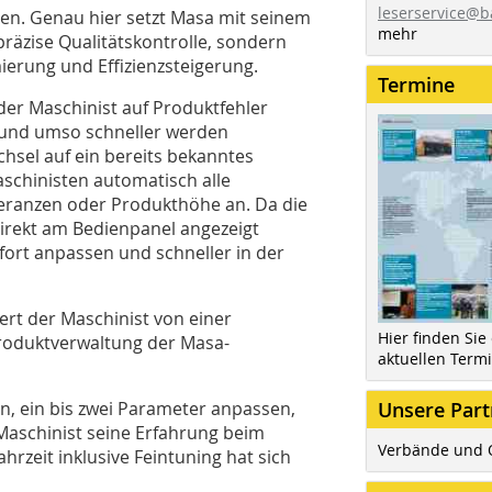
leserservice@b
n. Genau hier setzt Masa mit seinem
mehr
präzise Qualitätskontrolle, sondern
ierung und Effizienzsteigerung.
Termine
 der Maschinist auf Produktfehler
– und umso schneller werden
chsel auf ein bereits bekanntes
schinisten automatisch alle
eranzen oder Produkthöhe an. Da die
direkt am Bedienpanel angezeigt
fort anpassen und schneller in der
ert der Maschinist von einer
Hier finden Sie
roduktverwaltung der Masa-
aktuellen Term
n, ein bis zwei Parameter anpassen,
Unsere Part
n Maschinist seine Erfahrung beim
Verbände und 
hrzeit inklusive Feintuning hat sich