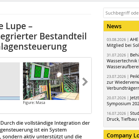
e Lupe –
News
tegrierter Bestandteil
AHE
03.08.2026 |
nlagensteuerung
Mitglied bei Sol
Behä
31.07.2026 |
Wassertechnik f
Wasseraufbere
Peik
23.07.2026 |
zur Wiederver
Verbundträger
Jetz
20.07.2026 |
Figure: Masa
Figure: Masa
Symposium 202
Stud
16.07.2026 |
Druck, Tiefbau 
 Durch die vollständige Integration der
agensteuerung ist ein System
Company L
, sondern aktiv unterstützt und die