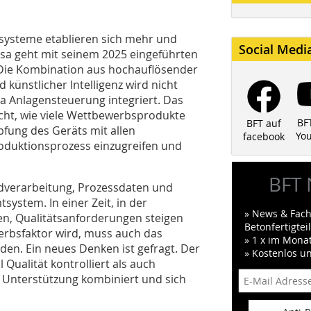
lsysteme
etablieren sich mehr und
Social Medi
sa geht mit seinem 2025 eingeführten
 Die Kombination aus hochauflösender
 künstlicher Intelligenz wird nicht
asa Anlagensteuerung integriert. Das
acht, wie viele Wettbewerbsprodukte
BF
BFT auf
fung des Geräts mit allen
Yo
facebook
roduktionsprozess einzugreifen und
BFT 
ldverarbeitung, Prozessdaten und
system. In einer Zeit, in der
» News & Fach
n, Qualitätsanforderungen steigen
Betonfertigte
erbsfaktor wird, muss auch das
» 1 x im Mona
en. Ein neues Denken ist gefragt. Der
» Kostenlos u
l Qualität kontrolliert als auch
r Unterstützung kombiniert und sich