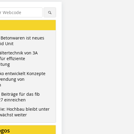
 Betonwaren ist neues
id Unit
ltertechnik von 3A
ür effiziente
itung
ko entwickelt Konzepte
wendung von
n
t Beiträge für das fib
Figure: Masa
7 einreichen
ie: Hochbau bleibt unter
wächst weiter
ogos