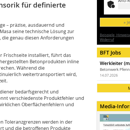
Anti-R
nsorik für definierte
» J
uge – präzise, ausdauernd und
 Masa seine technische Lösung zur
Beispiele, Hinweis
e, die genau diesen Anforderungen
Widerruf
BFT Jobs
Frischseite installiert, führt das
ergestellten Betonprodukten inline
Werkleiter (m
brechen. Während die
Betonwerk Pfen
nuierlich weitertransportiert wird,
14.07.2026
eit.
ediener bedarfsgerecht und
ennt verschiedenste Produktfehler und
wirklichen Oberflächenfehlern und
Media-Info
en Toleranzgrenzen werden in der
iert und die betroffenen Produkte