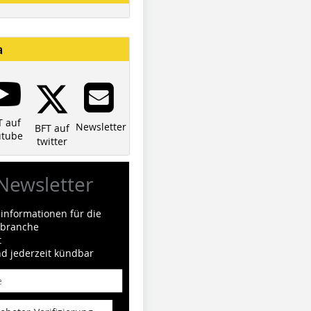
a
T auf
Newsletter
BFT auf
utube
twitter
Newsletter
informationen für die
ilbranche
t
nd jederzeit kündbar