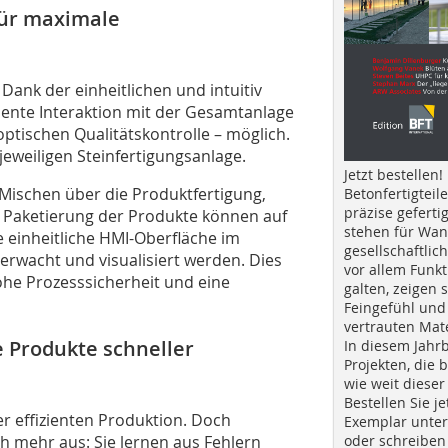
für maximale
Dank der einheitlichen und intuitiv
ziente Interaktion mit der Gesamtanlage
ptischen Qualitätskontrolle – möglich.
jeweiligen Steinfertigungsanlage.
Jetzt bestellen!
Mischen über die Produktfertigung,
Betonfertigteil
präzise geferti
r Paketierung der Produkte können auf
stehen für Wan
 einheitliche HMI-Oberfläche im
gesellschaftlic
erwacht und visualisiert werden. Dies
vor allem Funkt
hohe Prozesssicherheit und eine
galten, zeigen s
Feingefühl und
vertrauten Mat
e Produkte schneller
In diesem Jahr
Projekten, die 
wie weit dieser
Bestellen Sie je
ner effizienten Produktion. Doch
Exemplar unte
h mehr aus: Sie lernen aus Fehlern
oder schreiben 