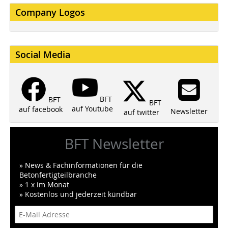
Company Logos
Social Media
BFT
BFT
BFT
auf Youtube
auf facebook
Newsletter
auf twitter
BFT Newsletter
» News & Fachinformationen für die
Betonfertigteilbranche
» 1 x im Monat
» Kostenlos und jederzeit kündbar