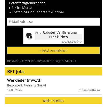
Betonfertigteilbranche
» 1 x im Monat
» Kostenlos und jederzeit kündbar
Anti-Roboter-Verifizierung
Hier klicken
Friendly
Captcha ⇗
» Jetzt anmelden!
Beispiele, Hinweise: Datenschutz, Analyse, Widerruf
BFT Jobs
Werkleiter (m/w/d)
Betonwerk Pfenning GmbH
14.07.2026
in Lampertheim
Mehr Stellen