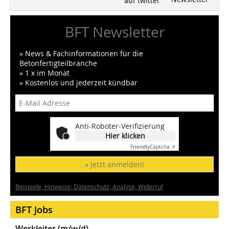
auf twitter
BFT Newsletter
» News & Fachinformationen für die
Betonfertigteilbranche
» 1 x im Monat
» Kostenlos und jederzeit kündbar
Anti-Roboter-Verifizierung
Hier klicken
Friendly
Captcha ⇗
» Jetzt anmelden!
Beispiele, Hinweise: Datenschutz, Analyse, Widerruf
BFT Jobs
Werkleiter (m/w/d)