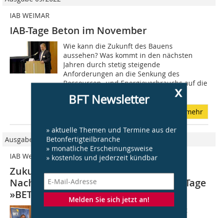
IAB WEIMAR
IAB-Tage Beton im November
Wie kann die Zukunft des Bauens
aussehen? Was kommt in den nächsten
Jahren durch stetig steigende
Anforderungen an die Senkung des
Ressourcen- und Energieverbrauchs auf die
x
Baubranche zu? Ideen und...
BFT Newsletter
mehr
» aktuelle Themen und Termine aus der
Betonfertigteilbranche
Ausgabe 01/2026
» monatliche Erscheinungsweise
IAB Weimar
» kostenlos und jederzeit kündbar
Zukunftsfähiges Bauen im Fokus:
Nachbericht der 31. Ausgabe der IAB-Tage
»BETON« in Weimar
Melden Sie sich jetzt an!
Unter dem Motto Gemeinsam Zukunft