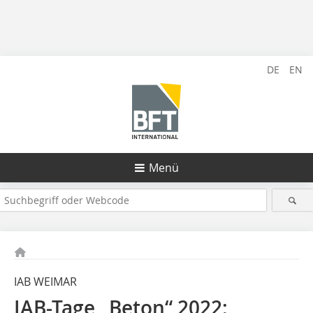
DE
EN
Menü
IAB WEIMAR
IAB-Tage „Beton“ 2022: