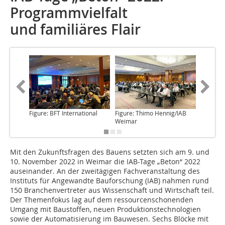
Programmvielfalt
und familiäres Flair
Figure: BFT International
Figure: Thimo Hennig/IAB
Figure: K
Weimar
Engelma
Mit den Zukunftsfragen
des Bauens setzten sich am 9. und
10. November 2022 in Weimar die IAB-Tage „Beton“ 2022
auseinander. An der zweitägigen Fachveranstaltung des
Instituts für Angewandte Bauforschung (IAB) nahmen rund
150 Branchenvertreter aus Wissenschaft und Wirtschaft teil.
Der Themenfokus lag auf dem ressourcenschonenden
Umgang mit Baustoffen, neuen Produktionstechnologien
sowie der Automatisierung im Bauwesen. Sechs Blöcke mit