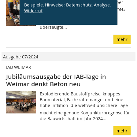
bauen fanden am 12. und 13. November
Beispiele, Hinweise: Datenschutz, Analyse,
2025 in Weimar die 31. IAB-Tage »BETON«
Widerruf
statt. Die Fachtagung des Instituts für
Angewandte Bauforschung (IAB)
überzeugte...
mehr
Ausgabe 07/2024
IAB WEIMAR
Jubiläumsausgabe der IAB-Tage in
Weimar denkt Beton neu
Explodierende Baustoffpreise, knappes
Baumaterial, Fachkräftemangel und eine
hohe Inflation  die weltweit unsichere Lage
macht eine genaue Konjunkturprognose für
die Bauwirtschaft im Jahr 2024...
mehr