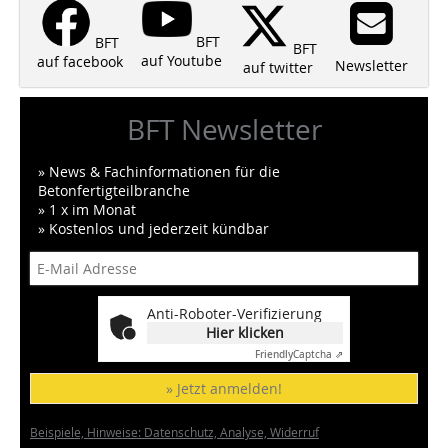
BFT
BFT
BFT
auf Youtube
auf facebook
Newsletter
auf twitter
BFT Newsletter
» News & Fachinformationen für die
Betonfertigteilbranche
» 1 x im Monat
» Kostenlos und jederzeit kündbar
Anti-Roboter-Verifizierung
Hier klicken
Friendly
Captcha ⇗
» Jetzt anmelden!
Beispiele, Hinweise: Datenschutz, Analyse, Widerruf