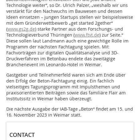
Technologie weiter“, so Dr. Ulrich Palzer, „weshalb wir uns
verstärkt für den Nachwuchs im Bauwesen und dessen
Ideen einsetzen – jungen Startups stellen wir beispielsweise
mit dem Gründerwettbewerb „get started 2gether“
(
www.gs2g.de
) starke Partner aus dem Forschungs- und
Technologieverbund Thüringen (
www.ftvt.de
) zur Seite.“
Diese sollen laut Landmann auch eine gewichtige Rolle im
Programm der nächsten Fachtagung spielen. Mit
Fachvorträgen zur digitalen Qualitätsanalyse und 3D-
Druckverfahren im Betonbau endete das zweitägige
Branchenevent im Leonardo-Hotel in Weimar.
Gastgeber und Teilnehmerfeld waren sich am Ende über
den Erfolg der Beton-Fachtagung einig. Ein fachlich
vielseitiges Tagungsprogramm mit Impulsthemen und
praxisorientierten Beiträgen sowie das familiäre Flair am
Institutssitz in Weimar haben überzeugt.
Die nächste Ausgabe der IAB-Tage „Beton“ findet am 15. und
16. November 2023 in Weimar statt.
CONTACT