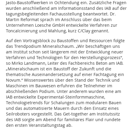
Jasto-Baustoffwerken in Ochtendung ein. Zusätzliche Fragen
wurden anschließend am Informationsstand des IAB auf der
tagungsbegleitenden Fachausstellung beantwortet. Dr.
Martin Reformat sprach im Anschluss über das beim
Unternehmen Loesche GmbH entwickelte Verfahren zur
Toncalcinierung und Mahlung, kurz C/Clay genannt.
Auf den Vortragsblock zu Baustoffen und Ressourcen folgte
das Trendpodium Mineralschaum. „Wir beschäftigen uns
am Institut schon seit längerem mit der Entwicklung neuer
Verfahren und Technologien für den Herstellungsprozess“,
so Mirko Landmann, Leiter des Fachbereichs Beton am IAB.
„Mineralschaum ist ein Baustoff der Zukunft und die
thematische Auseinandersetzung auf einer Fachtagung ein
Novum.“ Wissenswertes über den Stand der Technik und
Maschinen im Bauwesen erfuhren die Teilnehmer im
abschließenden Podium. Unter anderem wurden eine am
IAB entwickelte Experimental-Steinformmaschine,
Technologietrends für Schalungen zum modularen Bauen
und das automatisierte Mauern durch den Einsatz eines
Seilroboters vorgestellt. Das Get-together am Institutssitz
des IAB sorgte am Abend für familiäres Flair und rundete
den ersten Veranstaltungstag ab.