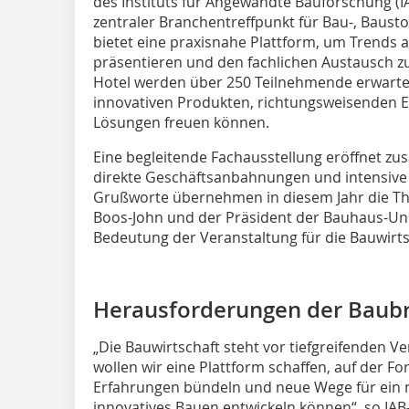
des Instituts für Angewandte Bauforschung (IAB
zentraler Branchentreffpunkt für Bau-, Bausto
bietet eine praxisnahe Plattform, um Trends 
präsentieren und den fachlichen Austausch z
Hotel werden über 250 Teilnehmende erwartet,
innovativen Produkten, richtungsweisenden 
Lösungen freuen können.
Eine begleitende Fachausstellung eröffnet zus
direkte Geschäftsanbahnungen und intensive
Grußworte übernehmen in diesem Jahr die Thü
Boos-John und der Präsident der Bauhaus-Univ
Bedeutung der Veranstaltung für die Bauwirts
Herausforderungen der Baub
„Die Bauwirtschaft steht vor tiefgreifenden 
wollen wir eine Plattform schaffen, auf der Fo
Erfahrungen bündeln und neue Wege für ein na
innovatives Bauen entwickeln können“, so IAB-I