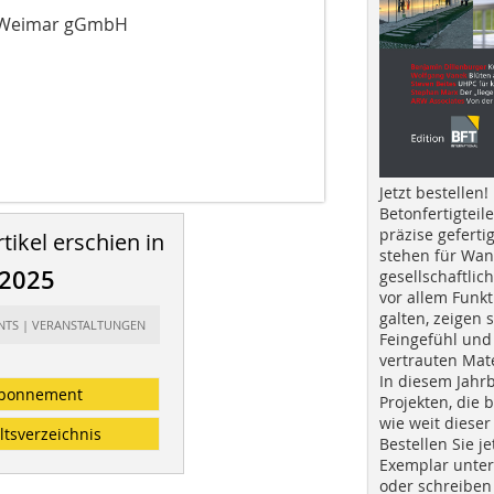
ng Weimar gGmbH
Jetzt bestellen!
Betonfertigteil
präzise geferti
tikel erschien in
stehen für Wan
/2025
gesellschaftlic
vor allem Funkt
galten, zeigen s
ENTS | VERANSTALTUNGEN
Feingefühl und
vertrauten Mat
In diesem Jahr
bonnement
Projekten, die 
wie weit dieser
ltsverzeichnis
Bestellen Sie je
Exemplar unte
oder schreiben 