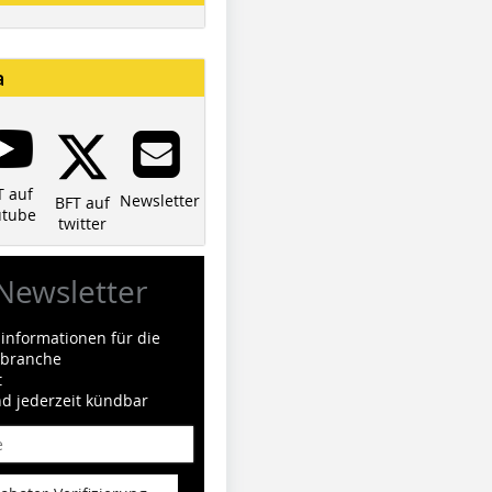
a
T auf
Newsletter
BFT auf
utube
twitter
Newsletter
informationen für die
ilbranche
t
nd jederzeit kündbar