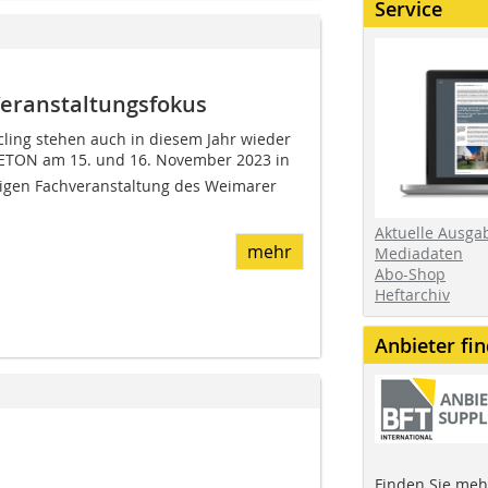
Service
Veranstaltungsfokus
cling stehen auch in diesem Jahr wieder
BETON am 15. und 16. November 2023 in
gigen Fachveranstaltung des Weimarer
Aktuelle Ausga
mehr
Mediadaten
Abo-Shop
Heftarchiv
Anbieter fi
Finden Sie mehr