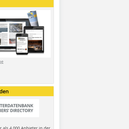
be
nden
 als 4.000 Anbieter in der