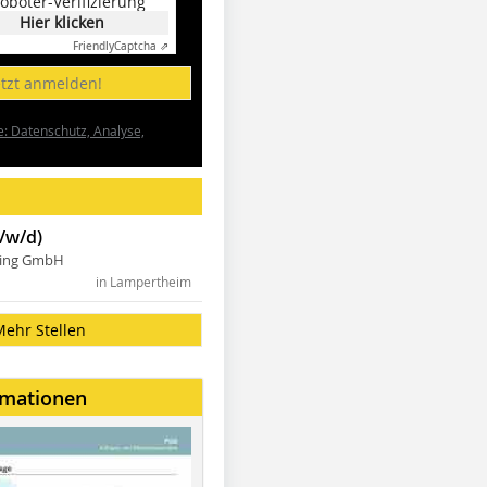
oboter-Verifizierung
Hier klicken
Friendly
Captcha ⇗
etzt anmelden!
e: Datenschutz, Analyse,
/w/d)
ning GmbH
in Lampertheim
Mehr Stellen
rmationen