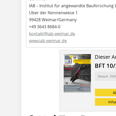
IAB – Institut für angewandte Bauforschu
Über der Nonnenwiese 1
99428 Weimar/Germany
+49 3643 8684-0
kontakt@iab-weimar.de
www.iab-weimar.de
Dieser Ar
BFT 10
Ressort: EV
A
Inha