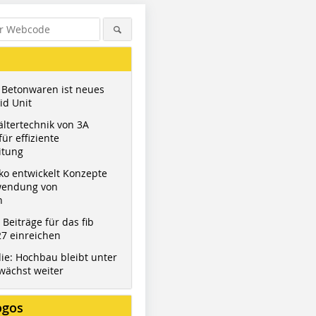
 Betonwaren ist neues
id Unit
ltertechnik von 3A
ür effiziente
itung
ko entwickelt Konzepte
wendung von
n
t Beiträge für das fib
7 einreichen
ie: Hochbau bleibt unter
wächst weiter
ogos