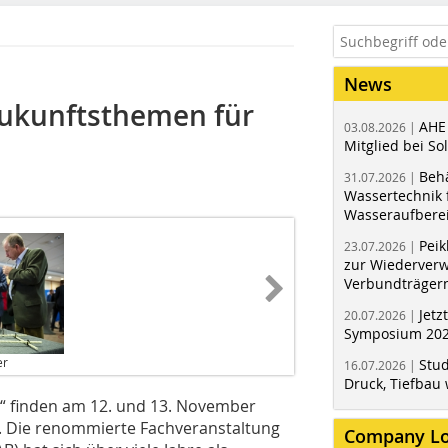
News
Zukunftsthemen für
AHE
03.08.2026 |
Mitglied bei Sol
Behä
31.07.2026 |
Wassertechnik f
Wasseraufbere
Peik
23.07.2026 |
zur Wiederver
Verbundträger
Jetz
20.07.2026 |
Symposium 202
er
Stud
16.07.2026 |
Druck, Tiefbau 
 finden am 12. und 13. November
t. Die renommierte Fachveranstaltung
Company L