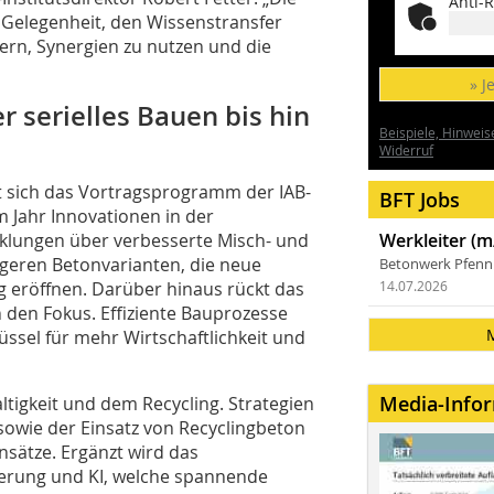
Anti-R
e Gelegenheit, den Wissenstransfer
ern, Synergien zu nutzen und die
» J
 serielles Bauen bis hin
Beispiele, Hinweis
Widerruf
t sich das Vortragsprogramm der IAB-
BFT Jobs
m Jahr Innovationen in der
klungen über verbesserte Misch- und
Werkleiter (m
igeren Betonvarianten, die neue
Betonwerk Pfen
 eröffnen. Darüber hinaus rückt das
14.07.2026
 den Fokus. Effiziente Bauprozesse
üssel für mehr Wirtschaftlichkeit und
Media-Info
ltigkeit und dem Recycling. Strategien
owie der Einsatz von Recyclingbeton
nsätze. Ergänzt wird das
erung und KI, welche spannende