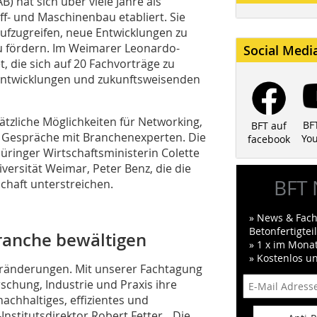
) hat sich über viele Jahre als
ff- und Maschinenbau etabliert. Sie
aufzugreifen, neue Entwicklungen zu
u fördern. Im Weimarer Leonardo-
Social Medi
 die sich auf 20 Fachvorträge zu
Entwicklungen und zukunftsweisenden
ätzliche Möglichkeiten für Networking,
BF
BFT auf
 Gespräche mit Branchenexperten. Die
Yo
facebook
ringer Wirtschaftsministerin Colette
ersität Weimar, Peter Benz, die die
BFT 
chaft unterstreichen.
» News & Fach
Betonfertigte
ranche bewältigen
» 1 x im Mona
» Kostenlos u
Veränderungen. Mit unserer Fachtagung
rschung, Industrie und Praxis ihre
chhaltiges, effizientes und
nstitutsdirektor Robert Fetter. „Die