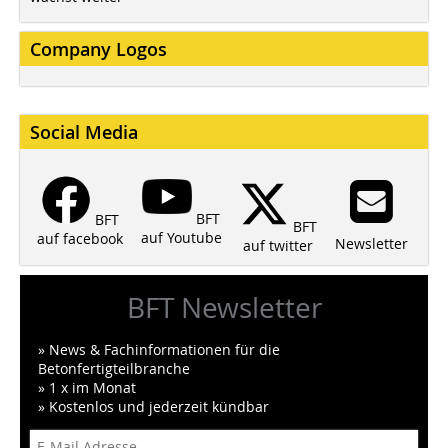
Company Logos
Social Media
BFT
BFT
BFT
auf Youtube
auf facebook
Newsletter
auf twitter
BFT Newsletter
» News & Fachinformationen für die
Betonfertigteilbranche
» 1 x im Monat
» Kostenlos und jederzeit kündbar