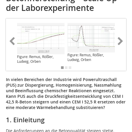
der Laborexperimente
Figure: 
Figure: Remus, Rößler,
Figure: Remus, Rößler,
Ludwig,
Ludwig, Orben
Ludwig, Orben
In vielen Bereichen der Industrie wird Powerultraschall
(PUS) zur Dispergierung, Homogenisierung, Nassmahlung
und Beein­flussung chemischer Reaktionen eingesetzt.
Kann PUS auch die Druckfestigkeitsentwicklung von CEM I
42,5 R-Beton steigern und einen CEM I 52,5 R ersetzen oder
eine moderate Wärmebehandlung substituieren?
1. Einleitung
Die Anforderungen an die Betonqualität steigen stetig.