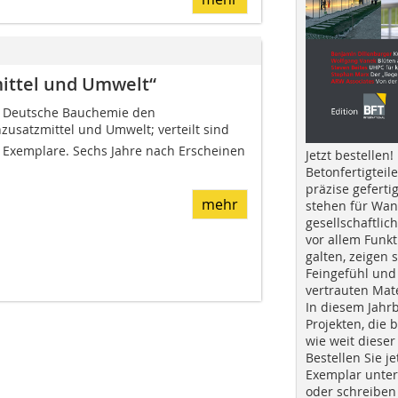
ittel und Umwelt“
ie Deut­sche Bauchemie den
zusatzmittel und Umwelt; verteilt sind
 Exemplare. Sechs Jahre nach Erscheinen
Jetzt bestellen!
Betonfertigteil
präzise geferti
mehr
stehen für Wan
gesellschaftlic
vor allem Funkt
galten, zeigen s
Feingefühl und
vertrauten Mat
In diesem Jahr
Projekten, die 
wie weit dieser
Bestellen Sie je
Exemplar unte
oder schreiben 