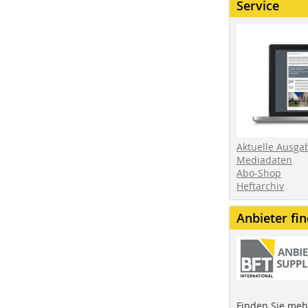
Service
Aktuelle Ausga
Mediadaten
Abo-Shop
Heftarchiv
Anbieter fi
Finden Sie mehr