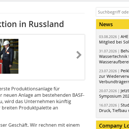
tion in Russland
News
AHE
03.08.2026 |
Mitglied bei Sol
Behä
31.07.2026 |
Wassertechnik f
Wasseraufbere
Peik
23.07.2026 |
zur Wiederver
Verbundträger
 erste Produktionsanlage für
Jetz
20.07.2026 |
 der neuen Anlage am bestehenden BASF-
Symposium 202
u, wird das Unternehmen künftig
Stud
16.07.2026 |
 breiten Produktpalette an
Druck, Tiefbau 
unser Geschäft. Wir rechnen mit einem
Company L