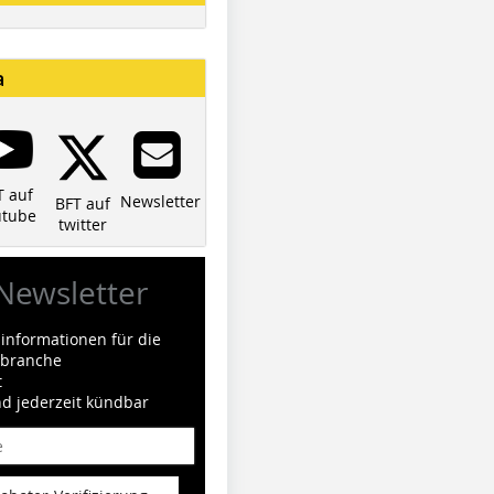
a
T auf
Newsletter
BFT auf
utube
twitter
Newsletter
informationen für die
ilbranche
t
nd jederzeit kündbar