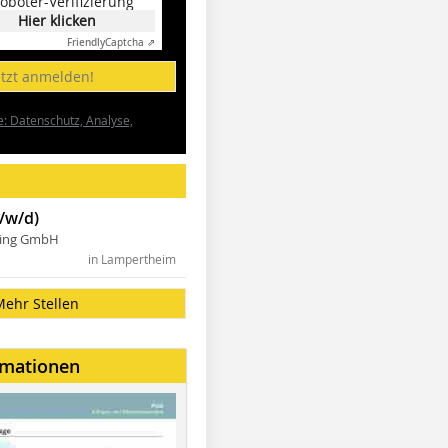
oboter-Verifizierung
Hier klicken
Friendly
Captcha ⇗
etzt anmelden!
e: Datenschutz, Analyse,
/w/d)
ning GmbH
in Lampertheim
Mehr Stellen
rmationen