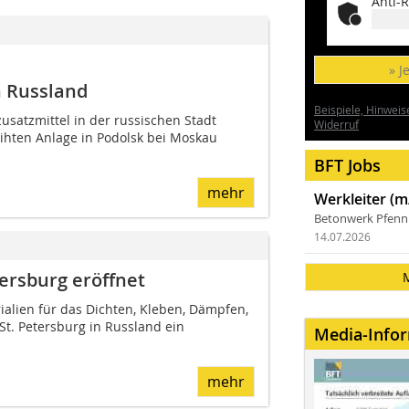
Anti-R
» J
n Russland
Beispiele, Hinweis
usatzmittel in der russischen Stadt
Widerruf
ihten Anlage in Podolsk bei Moskau
BFT Jobs
mehr
Werkleiter (m
Betonwerk Pfen
14.07.2026
tersburg eröffnet
rialien für das Dichten, Kleben, Dämpfen,
St. Petersburg in Russland ein
Media-Info
mehr