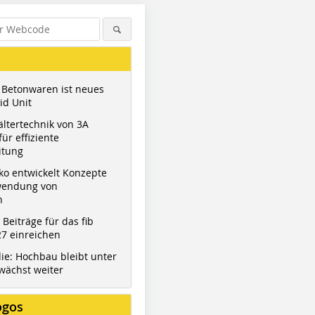
 Betonwaren ist neues
id Unit
ltertechnik von 3A
ür effiziente
itung
ko entwickelt Konzepte
wendung von
n
t Beiträge für das fib
7 einreichen
ie: Hochbau bleibt unter
wächst weiter
ogos