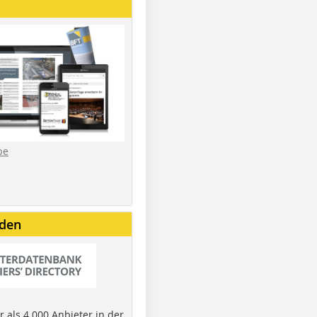
be
nden
 als 4.000 Anbieter in der