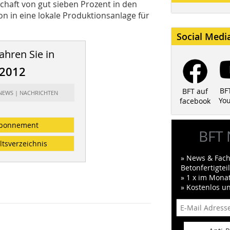
haft von gut sieben Prozent in den
n in eine lokale Produktionsanlage für
Social Medi
ahren Sie in
/2012
BF
BFT auf
 NEWS | NACHRICHTEN
Yo
facebook
bonnement
BFT 
ltsverzeichnis
» News & Fach
Betonfertigte
» 1 x im Mona
» Kostenlos u