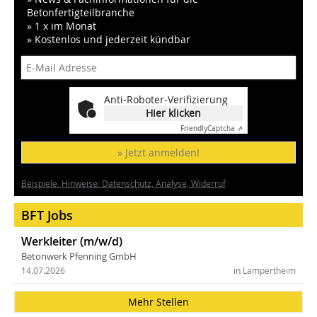
Betonfertigteilbranche
» 1 x im Monat
» Kostenlos und jederzeit kündbar
Anti-Roboter-Verifizierung
Hier klicken
Friendly
Captcha ⇗
» Jetzt anmelden!
Beispiele, Hinweise: Datenschutz, Analyse, Widerruf
BFT Jobs
Werkleiter (m/w/d)
Betonwerk Pfenning GmbH
14.07.2026
in Lampertheim
Mehr Stellen