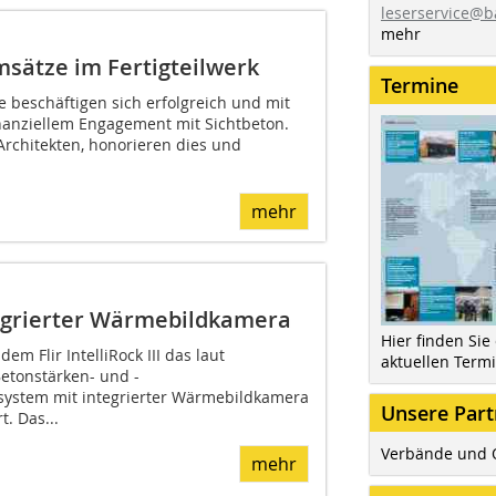
leserservice@b
mehr
sätze im Fertigteilwerk
Termine
ke beschäftigen sich erfolgreich und mit
nanziellem Engagement mit Sichtbeton.
Architekten, honorieren dies und
mehr
egrierter Wärmebild­kamera
Hier finden Sie
dem Flir IntelliRock III das laut
aktuellen Term
Betonstärken- und -
system mit integrierter Wärmebildkamera
Unsere Part
. Das...
Verbände und 
mehr