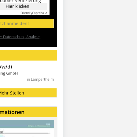
oboter-Verifizierung
Hier klicken
Friendly
Captcha ⇗
etzt anmelden!
e: Datenschutz, Analyse,
/w/d)
ning GmbH
in Lampertheim
Mehr Stellen
rmationen