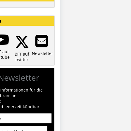
a
T auf
Newsletter
BFT auf
utube
twitter
Newsletter
informationen für die
ilbranche
t
nd jederzeit kündbar