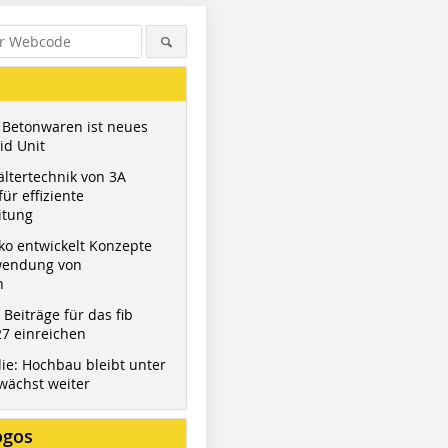
 Betonwaren ist neues
id Unit
ltertechnik von 3A
ür effiziente
itung
ko entwickelt Konzepte
wendung von
n
t Beiträge für das fib
7 einreichen
ie: Hochbau bleibt unter
wächst weiter
ogos