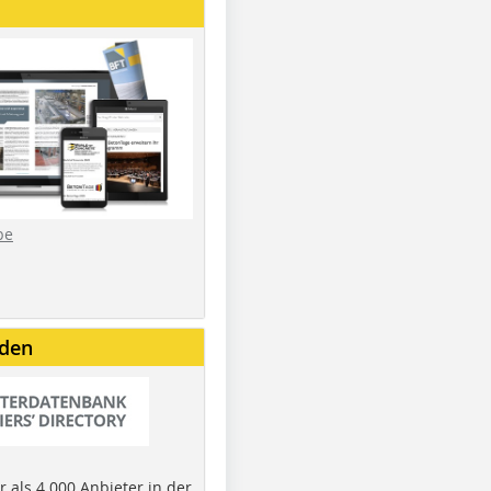
be
nden
 als 4.000 Anbieter in der