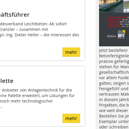
äftsführer
desverband Leichtbeton: Ab sofort
s Kranzler – zusammen mit
l.-Ing. Dieter Heller – die Interessen des
Jetzt bestellen!
mehr
Betonfertigteil
präzise geferti
stehen für Wan
gesellschaftlic
vor allem Funkt
lette
galten, zeigen s
Feingefühl und
r Anbieter von Anlagentechnik für die
vertrauten Mat
seine Palette erweitert, um Lösungen für
In diesem Jahr
t noch mehr technologischer
Projekten, die 
.
wie weit dieser
Bestellen Sie je
mehr
Exemplar unte
oder schreiben 