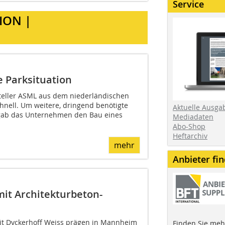
Service
ION |
e Parksituation
eller ASML aus dem niederländischen
hnell. Um weitere, dringend benötigte
Aktuelle Ausga
 gab das Unternehmen den Bau eines
Mediadaten
Abo-Shop
Heftarchiv
mehr
Anbieter fi
mit Architekturbeton-
it Dyckerhoff Weiss prägen in Mannheim
Finden Sie mehr