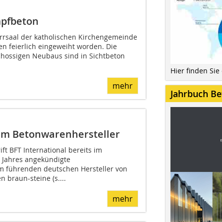
mpfbeton
arrsaal der katholischen Kirchengemeinde
 feierlich eingeweiht worden. Die
hossigen Neubaus sind in Sichtbeton
Hier finden Sie
mehr
Jahrbuch Be
em Betonwarenhersteller
ft BFT International bereits im
Jahres angekündigte
m führenden deutschen Hersteller von
 braun-steine (s....
mehr