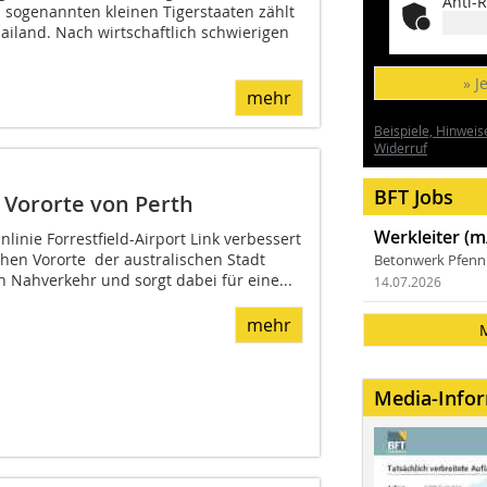
Anti-R
 sogenannten kleinen Tigerstaaten zählt
iland. Nach wirtschaftlich schwierigen
» J
mehr
Beispiele, Hinweis
Widerruf
BFT Jobs
 Vororte von Perth
Werkleiter (m
linie Forrestfield-Airport Link verbessert
chen Vororte der australischen Stadt
Betonwerk Pfen
n Nahverkehr und sorgt dabei für eine...
14.07.2026
mehr
Media-Info