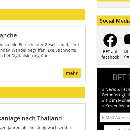
Social Medi
ranche
hezu alle Bereiche der Gesellschaft, sind
enden Wandel begriffen. Die Stichworte
BF
BFT auf
 bei Digitalisierung über
Yo
facebook
mehr
BFT 
» News & Fach
Betonfertigte
» 1 x im Mona
» Kostenlos u
nsanlage nach Thailand
igen Jahren als ein stetig wachsender