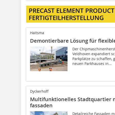
PRECAST ELEMENT PRODUCT
FERTIGTEILHERSTELLUNG
Haitsma
Demontierbare Lösung für flexibl
Der Chipmaschinenherst
Veldhoven expandiert sc
Parkplätze zu schaffen,
neuen Parkhauses in...
Dyckerhoff
Multifunktionelles Stadtquartier 
fassaden
Detailreiche Fassaden m