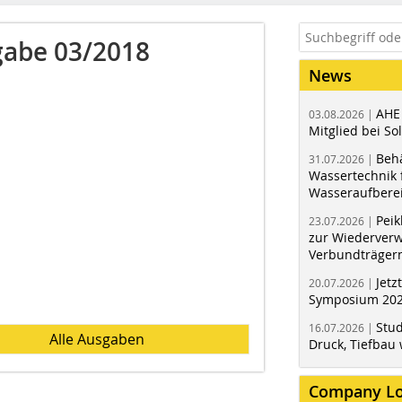
abe 03/2018
News
AHE
03.08.2026 |
Mitglied bei Sol
Behä
31.07.2026 |
Wassertechnik f
Wasseraufbere
Peik
23.07.2026 |
zur Wiederver
Verbundträger
Jetz
20.07.2026 |
Symposium 202
Stud
16.07.2026 |
Alle Ausgaben
Druck, Tiefbau 
Company L