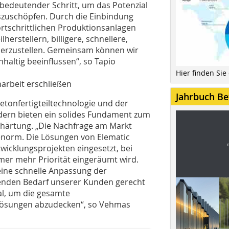
bedeutender Schritt, um das Potenzial
uszuschöpfen. Durch die Einbindung
ortschrittlichen Produktionsanlagen
herstellern, billigere, schnellere,
herzustellen. Gemeinsam können wir
haltig beeinflussen“, so Tapio
Hier finden Sie
arbeit erschließen
Jahrbuch Be
Betonfertigteiltechnologie und der
ern bieten ein solides Fundament zum
härtung. „Die Nachfrage am Markt
enorm. Die Lösungen von Elematic
icklungsprojekten eingesetzt, bei
mmer mehr Priorität eingeräumt wird.
ine schnelle Anpassung der
enden Bedarf unserer Kunden gerecht
al, um die gesamte
n Lösungen abzudecken“, so Vehmas