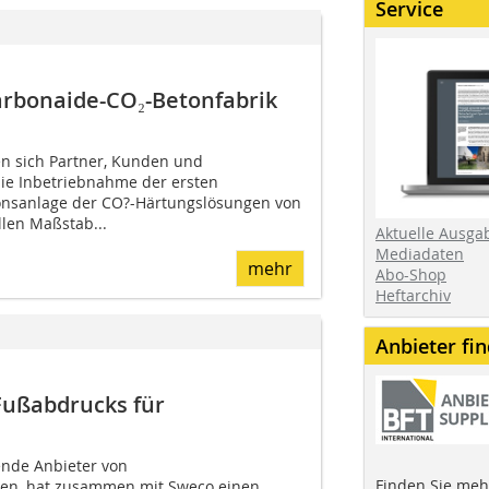
Service
arbonaide-CO₂-Betonfabrik
n sich Partner, Kunden und
ie Inbetriebnahme der ersten
onsanlage der CO?-Härtungslösungen von
llen Maßstab...
Aktuelle Ausga
Mediadaten
mehr
Abo-Shop
Heftarchiv
Anbieter fi
Fußabdrucks für
ende Anbieter von
Finden Sie mehr
gien, hat zusammen mit Sweco einen