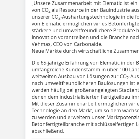
„Unsere Zusammenarbeit mit Elematic ist ein 
von CO
als Ressource in der Bauindustrie a
2
unserer CO
-Aushärtungstechnologie in die f
2
von Elematic ermöglichen wir es Betonfertigteil
stärkere und umweltfreundlichere Produkte 
Innovation vorantreiben und die Branche nach
Vehmas, CEO von Carbonaide.
Neue Märkte durch wirtschaftliche Zusammen
Die 65-jährige Erfahrung von Elematic in der 
umfangreiche Kundenstamm in über 100 Länd
weltweiten Ausbau von Lösungen zur CO
-Aus
2
nach umweltfreundlicheren Baulösungen ist 
werden häufig bei großenangelegten Stadtentw
denen dem industrialisierten Fertigteilbau i
Mit dieser Zusammenarbeit ermöglichen wir e
Technologie an den Markt, um so dem wachs
zu werden und erweitern unser Marktpotenzi
Betonfertigteilbranche mit schlüsselfertige
abschließend.