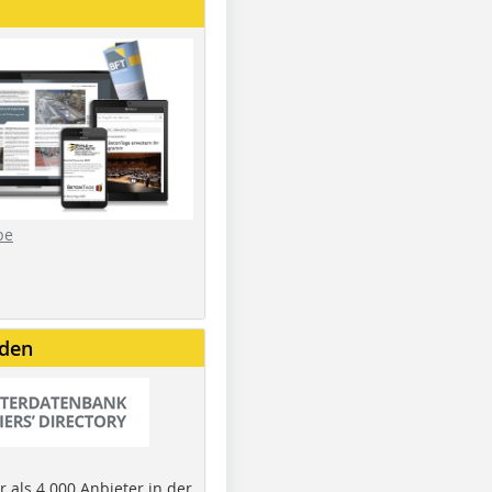
be
nden
 als 4.000 Anbieter in der