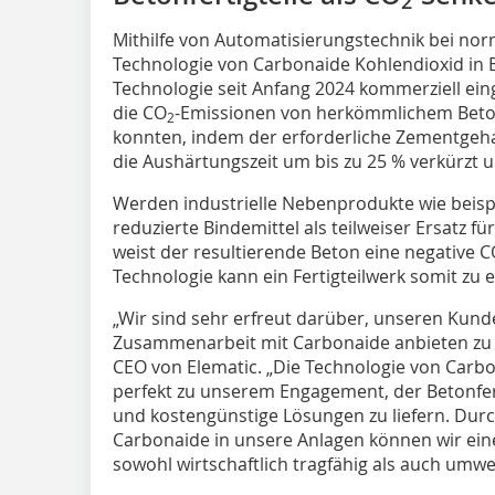
2
Mithilfe von Automatisierungstechnik bei nor
Technologie von Carbonaide Kohlendioxid in Be
Technologie seit Anfang 2024 kommerziell eing
die CO
-Emissionen von herkömmlichem Beton
2
konnten, indem der erforderliche Zementgehal
die Aushärtungszeit um bis zu 25 % verkürzt 
Werden industrielle Nebenprodukte wie beisp
reduzierte Bindemittel als teilweiser Ersatz
weist der resultierende Beton eine negative 
Technologie kann ein Fertigteilwerk somit zu 
„Wir sind sehr erfreut darüber, unseren Kund
Zusammenarbeit mit Carbonaide anbieten zu k
CEO von Elematic. „Die Technologie von Carb
perfekt zu unserem Engagement, der Betonfert
und kostengünstige Lösungen zu liefern. Dur
Carbonaide in unsere Anlagen können wir eine
sowohl wirtschaftlich tragfähig als auch umwelt