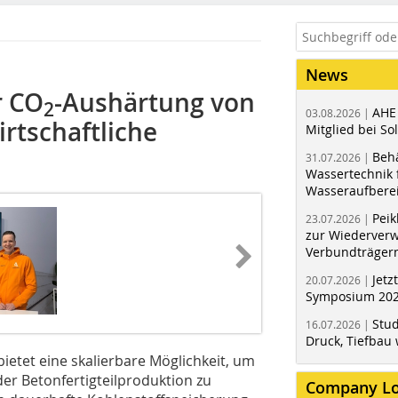
News
r CO
-Aushärtung von
2
AHE
03.08.2026 |
irtschaftliche
Mitglied bei Sol
Behä
31.07.2026 |
Wassertechnik f
Wasseraufbere
Peik
23.07.2026 |
zur Wiederver
Verbundträger
Jetz
20.07.2026 |
Symposium 202
Stud
16.07.2026 |
Druck, Tiefbau 
ietet eine skalierbare Möglichkeit, um
der Betonfertigteilproduktion zu
Company L