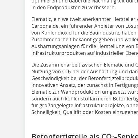
optimieren und dabei die Nachhaltigkeit dur
in den Endprodukten zu verbessern.
Elematic, ein weltweit anerkannter Hersteller 
Carbonaide, ein führender Anbieter von Lös
von Kohlendioxid für die Bauindustrie, haben 
Zusammenarbeit bekannt gegeben und wollen 
Aushärtungsanlagen für die Herstellung von B
Infrastrukturprodukten auf industrieller Eben
Die Zusammenarbeit zwischen Elematic und C
Nutzung von CO
bei der Aushärtung und dami
2
Geschwindigkeit bei der Betonfertigteilprodu
innovativen Ansatz, der zunächst in Fertigun
Elematic zur Wandproduktion umgesetzt wurde,
sondern auch kohlenstoffärmeren Betonfertig
für großangelegte Infrastrukturprojekte, oh
Schnelligkeit, Qualität oder Kosten einzugehe
Betonfertigteile als CO
-Senk