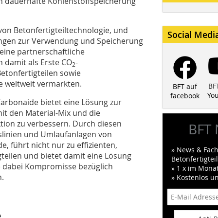
ch dauerhafte Kohlenstoffspeicherung
von Betonfertigteiltechnologie, und
Social Medi
ungen zur Verwendung und Speicherung
eine partnerschaftliche
damit als Erste CO
-
2
etonfertigteilen sowie
e weltweit vermarkten.
BF
BFT auf
Yo
facebook
arbonaide bietet eine Lösung zur
t den Material-Mix und die
ktion zu verbessern. Durch diesen
BFT 
gslinien und Umlaufanlagen von
 führt nicht nur zu effizienten,
» News & Fach
teilen und bietet damit eine Lösung
Betonfertigte
ne dabei Kompromisse bezüglich
» 1 x im Mona
n.
» Kostenlos u
e