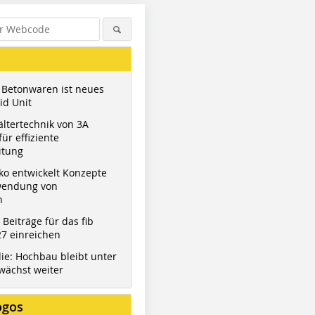
 Betonwaren ist neues
id Unit
ltertechnik von 3A
ür effiziente
itung
ko entwickelt Konzepte
wendung von
n
t Beiträge für das fib
7 einreichen
ie: Hochbau bleibt unter
wächst weiter
ogos