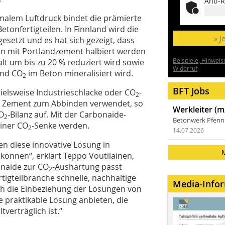
Anti-R
malem Luftdruck bindet die prämierte
tonfertigteilen. In Finnland wird die
» J
esetzt und es hat sich gezeigt, dass
 mit Portlandzement halbiert werden
Beispiele, Hinweis
t um bis zu 20 % reduziert wird sowie
Widerruf
und CO
im Beton mineralisiert wird.
2
BFT Jobs
ielsweise Industrieschlacke oder CO
-
2
 für Zement zum Abbinden verwendet, so
Werkleiter (m
CO
-Bilanz auf. Mit der Carbonaide-
2
Betonwerk Pfen
einer CO
-Senke werden.
2
14.07.2026
en diese innovative Lösung in
önnen“, erklärt Teppo Voutilainen,
onaide zur CO
-Aushärtung passt
2
igteilbranche schnelle, nachhaltige
Media-Info
ch die Einbeziehung der Lösungen von
 praktikable Lösung anbieten, die
verträglich ist.“