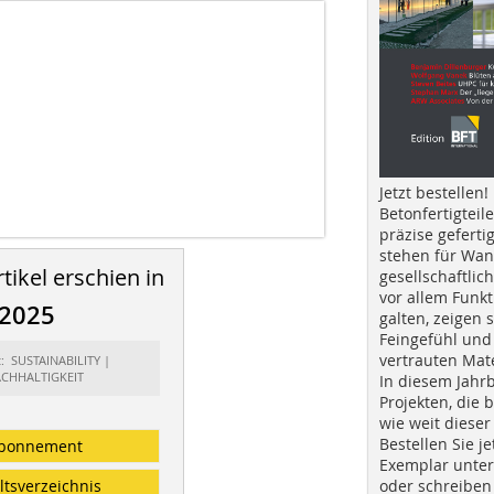
Jetzt bestellen!
Betonfertigteil
präzise geferti
stehen für Wan
tikel erschien in
gesellschaftlic
vor allem Funkt
/2025
galten, zeigen s
Feingefühl und
vertrauten Mat
t: SUSTAINABILITY |
CHHALTIGKEIT
In diesem Jahr
Projekten, die 
wie weit dieser
Bestellen Sie je
bonnement
Exemplar unte
ltsverzeichnis
oder schreiben 