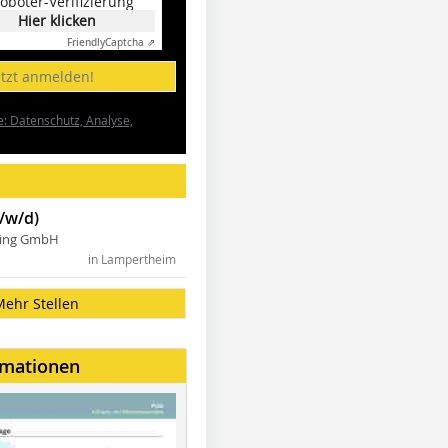
oboter-Verifizierung
Hier klicken
Friendly
Captcha ⇗
etzt anmelden!
e: Datenschutz, Analyse,
/w/d)
ning GmbH
in Lampertheim
Mehr Stellen
rmationen