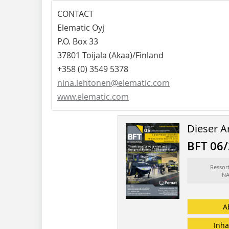
CONTACT
Elematic Oyj
P.O. Box 33
37801 Toijala (Akaa)/Finland
+358 (0) 3549 5378
nina.lehtonen@elematic.com
www.elematic.com
Dieser Ar
BFT 06
Ressor
NA
A
Inha