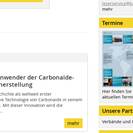
leserservice@b
mehr
Termine
 Anwender der Carbonaide-
lherstellung
Hier finden Sie
chichte als weltweit erster
aktuellen Term
r die Technologie von Carbonaide in seinem
. Mit dieser Innovation wird die
Unsere Part
..
Verbände und 
mehr