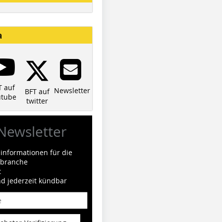
a
T auf
Newsletter
BFT auf
utube
twitter
Newsletter
informationen für die
ilbranche
t
nd jederzeit kündbar