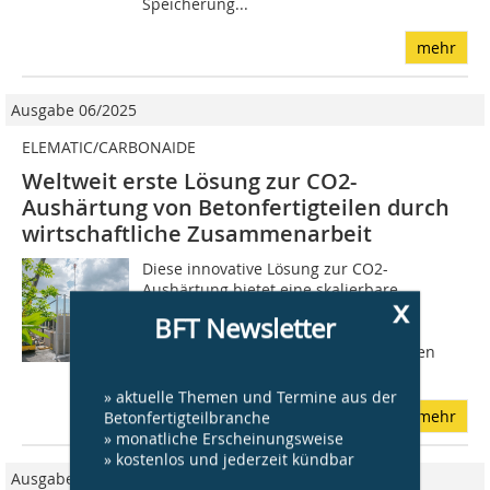
Speicherung...
mehr
Ausgabe 06/2025
ELEMATIC/CARBONAIDE
Weltweit erste Lösung zur CO2-
Aushärtung von Betonfertigteilen durch
wirtschaftliche Zusammenarbeit
Diese innovative Lösung zur CO2-
Aushärtung bietet eine skalierbare
x
Möglichkeit, um die Kosten,
BFT Newsletter
Geschwindigkeit und Qualität bei der
Betonfertigteilproduktion zu optimieren
und dabei die...
» aktuelle Themen und Termine aus der
mehr
Betonfertigteilbranche
» monatliche Erscheinungsweise
» kostenlos und jederzeit kündbar
Ausgabe 06/2023