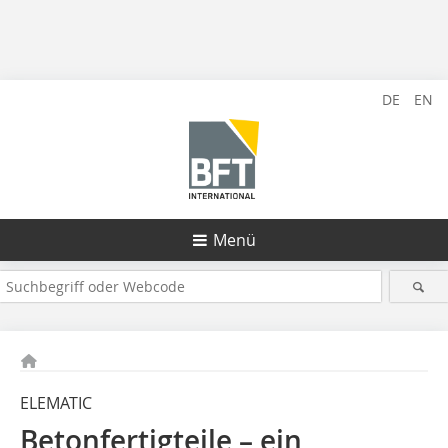
DE
EN
Menü
ELEMATIC
Betonfertigteile – ein