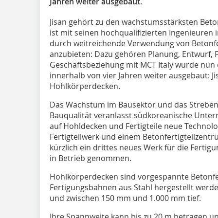
Jahren weiter ausgebaut.
Jisan
gehört zu den wachstumsstärksten Betonf
ist mit seinen hochqualifizierten Ingenieuren 
durch weitreichende Verwendung von Betonfe
anzubieten: Dazu gehören Planung, Entwurf, Fe
Geschäftsbeziehung mit MCT Italy wurde nun 
innerhalb von vier Jahren weiter ausgebaut: Jis
Hohlkörperdecken.
Das Wachstum im Bausektor und das Streben
Bauqualität veranlasst südkoreanische Unter
auf Hohldecken und Fertigteile neue Technol
Fertigteilwerk und einem Betonfertigteilzentru
kürzlich ein drittes neues Werk für die Fert
in Betrieb genommen.
Hohlkörperdecken sind vorgespannte Betonfert
Fertigungsbahnen aus Stahl hergestellt werden
und zwischen 150 mm und 1.000 mm tief.
Ihre Spannweite kann bis zu 20 m betragen u