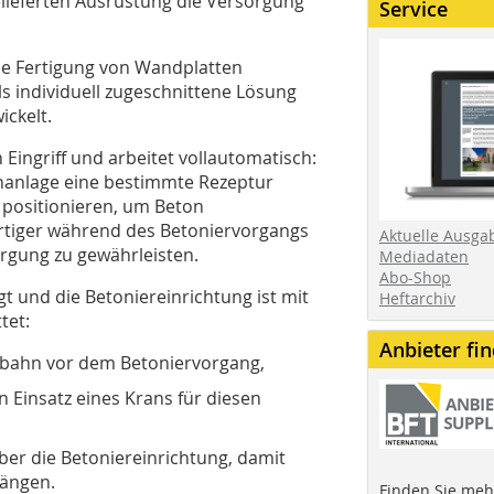
gelieferten Ausrüstung die Versorgung
Service
ie Fertigung von Wandplatten
s individuell zugeschnittene Lösung
ickelt.
Eingriff und arbeitet vollautomatisch:
chanlage eine bestimmte Rezeptur
 positionieren, um Beton
rtiger während des Betoniervorgangs
Aktuelle Ausga
gung zu gewährleisten.
Mediadaten
Abo-Shop
t und die Betoniereinrichtung ist mit
Heftarchiv
tet:
Anbieter fi
sbahn vor dem Betoniervorgang,
 Einsatz eines Krans für diesen
er die Betoniereinrichtung, damit
hängen.
Finden Sie mehr