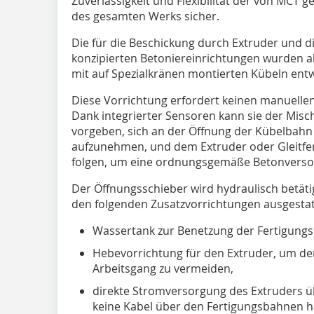
Zuverlässigkeit und Flexibilität der von MCT 
des gesamten Werks sicher.
Die für die Beschickung durch Extruder und d
konzipierten Betoniereinrichtungen wurden al
mit auf Spezialkränen montierten Kübeln entw
Diese Vorrichtung erfordert keinen manuellen 
Dank integrierter Sensoren kann sie der Mis
vorgeben, sich an der Öffnung der Kübelbahn
aufzunehmen, und dem Extruder oder Gleitfe
folgen, um eine ordnungsgemäße Betonversor
Der Öffnungsschieber wird hydraulisch betätig
den folgenden Zusatzvorrichtungen ausgestat
Wassertank zur Benetzung der Fertigung
Hebevorrichtung für den Extruder, um den
Arbeitsgang zu vermeiden,
direkte Stromversorgung des Extruders üb
keine Kabel über den Fertigungsbahnen 