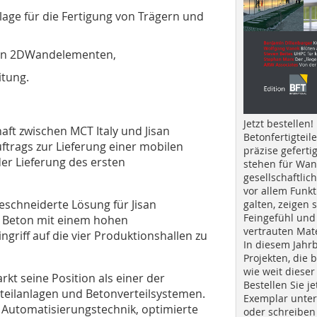
lage für die Fertigung von Trägern und
 von 2DWandelementen,
itung.
Jetzt bestellen!
aft zwischen MCT Italy und Jisan
Betonfertigteil
trags zur Lieferung einer mobilen
präzise geferti
der Lieferung des ersten
stehen für Wan
gesellschaftlic
vor allem Funkt
schneiderte Lösung für Jisan
galten, zeigen s
Feingefühl und
, Beton mit einem hohen
vertrauten Mat
riff auf die vier Produktionshallen zu
In diesem Jahr
Projekten, die 
wie weit dieser
kt seine Position als einer der
Bestellen Sie je
gteilanlagen und Betonverteilsystemen.
Exemplar unte
Automatisierungstechnik, optimierte
oder schreiben 