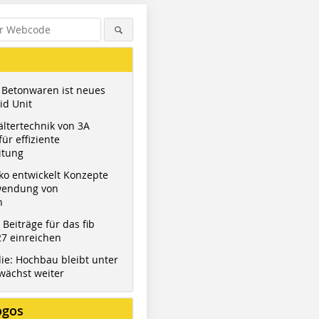
 Betonwaren ist neues
id Unit
ltertechnik von 3A
ür effiziente
itung
ko entwickelt Konzepte
wendung von
n
Figure: MCT Italy
Figure: MCT Italy
Figure: Jis
t Beiträge für das fib
7 einreichen
ie: Hochbau bleibt unter
wächst weiter
ogos