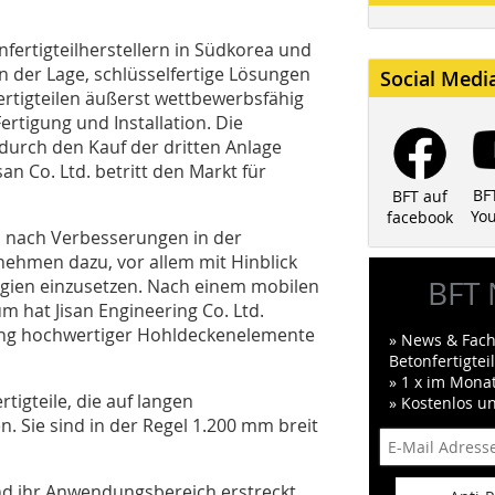
ertigteilherstellern in Südkorea und
in der Lage, schlüsselfertige Lösungen
Social Medi
rtigteilen äußerst wettbewerbsfähig
rtigung und Installation. Die
durch den Kauf der dritten Anlage
an Co. Ltd. betritt den Markt für
BF
BFT auf
Yo
facebook
 nach Verbesserungen in der
nehmen dazu, vor allem mit Hinblick
BFT 
ogien einzusetzen. Nach einem mobilen
m hat Jisan Engineering Co. Ltd.
igung hochwertiger Hohldeckenelemente
» News & Fach
Betonfertigte
» 1 x im Mona
igteile, die auf langen
» Kostenlos u
. Sie sind in der Regel 1.200 mm breit
nd ihr Anwendungsbereich erstreckt