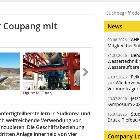
ür Coupang mit
News
AHE
03.08.2026 |
Mitglied bei Sol
Behä
31.07.2026 |
Wassertechnik f
Wasseraufbere
Peik
23.07.2026 |
zur Wiederver
Verbundträger
Figure: MCT Italy
Figure: MCT Italy
Jetz
20.07.2026 |
Symposium 202
fertigteilherstellern in Südkorea und
Stud
16.07.2026 |
durch weitreichende Verwendung von
Druck, Tiefbau 
anzubieten. Die Geschäftsbeziehung
ritten Anlage innerhalb von vier
Company L