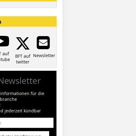
a
T auf
Newsletter
BFT auf
utube
twitter
Newsletter
informationen für die
ilbranche
t
nd jederzeit kündbar