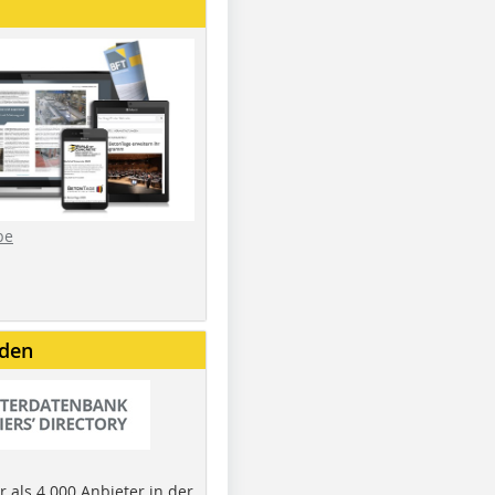
be
nden
 als 4.000 Anbieter in der