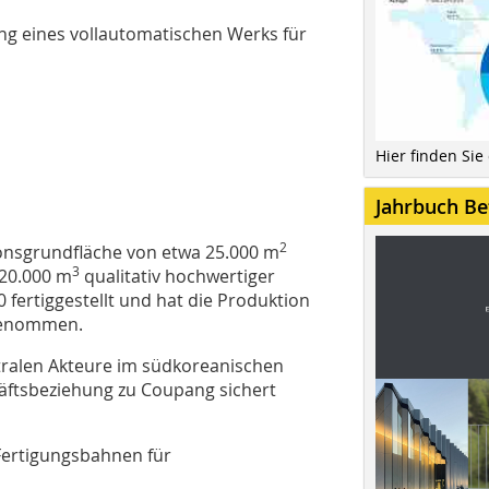
lung eines vollautomatischen Werks für
Hier finden Sie
Jahrbuch Be
2
ionsgrundfläche von etwa 25.000 m
3
120.000 m
qualitativ hochwertiger
fertiggestellt und hat die Produktion
fgenommen.
ntralen Akteure im südkoreanischen
häftsbeziehung zu Coupang sichert
 Fertigungsbahnen für