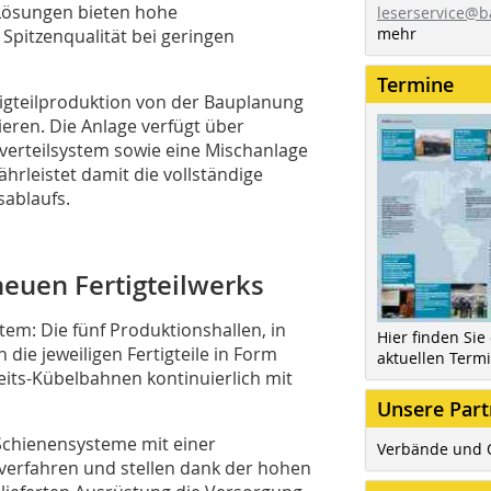
Lösungen bieten hohe
leserservice@b
mehr
 Spitzenqualität bei geringen
Termine
tigteilproduktion von der Bauplanung
ieren. Die Anlage verfügt über
nverteilsystem sowie eine Mischanlage
rleistet damit die vollständige
ablaufs.
neuen Fertigteilwerks
tem: Die fünf Produktionshallen, in
Hier finden Sie
die jeweiligen Fertigteile in Form
aktuellen Term
its-Kübelbahnen kontinuierlich mit
Unsere Part
chienensysteme mit einer
Verbände und 
 verfahren und stellen dank der hohen