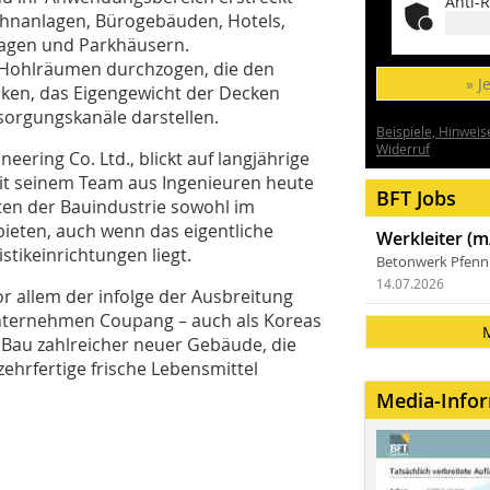
Anti-R
ohnanlagen, Bürogebäuden, Hotels,
lagen und Parkhäusern.
 Hohlräumen durchzogen, die den
» J
nken, das Eigengewicht der Decken
sorgungskanäle darstellen.
Beispiele, Hinweis
Widerruf
eering Co. Ltd., blickt auf langjährige
t seinem Team aus Ingenieuren heute
BFT Jobs
en der Bauindustrie sowohl im
bieten, auch wenn das eigentliche
Werkleiter (m
tikeinrichtungen liegt.
Betonwerk Pfen
14.07.2026
r allem der infolge der Ausbreitung
nternehmen Coupang – auch als Koreas
 Bau zahlreicher neuer Gebäude, die
ehrfertige frische Lebensmittel
Media-Info