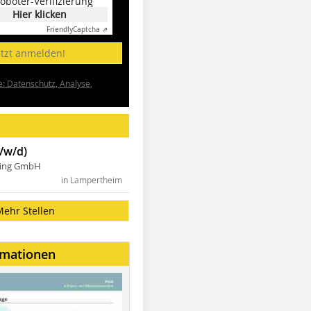
oboter-Verifizierung
Hier klicken
Friendly
Captcha ⇗
etzt anmelden!
e: Datenschutz, Analyse,
/w/d)
ning GmbH
in Lampertheim
Mehr Stellen
rmationen