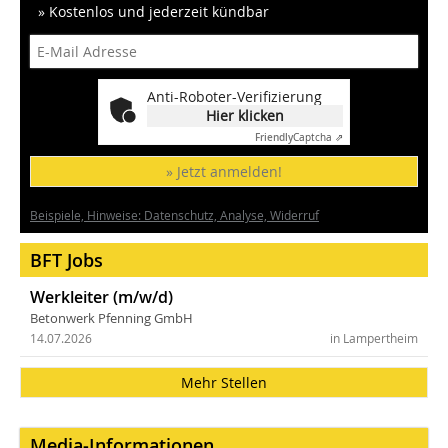
» Kostenlos und jederzeit kündbar
Anti-Roboter-Verifizierung
Hier klicken
Friendly
Captcha ⇗
» Jetzt anmelden!
Beispiele, Hinweise: Datenschutz, Analyse, Widerruf
BFT Jobs
Werkleiter (m/w/d)
Betonwerk Pfenning GmbH
14.07.2026
in Lampertheim
Mehr Stellen
Media-Informationen