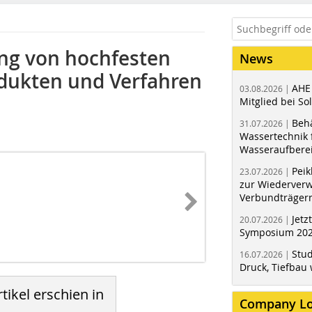
ung von hochfesten
News
dukten und Verfahren
AHE
03.08.2026 |
Mitglied bei Sol
Behä
31.07.2026 |
Wassertechnik f
Wasseraufbere
Peik
23.07.2026 |
zur Wiederver
Verbundträger
Jetz
20.07.2026 |
Symposium 202
Stud
16.07.2026 |
Druck, Tiefbau 
tikel erschien in
Company L