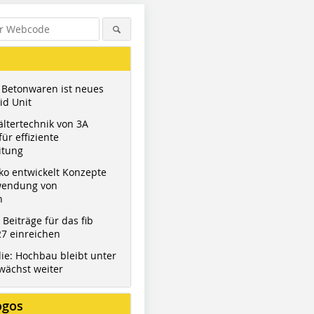
 Betonwaren ist neues
id Unit
ltertechnik von 3A
ür effiziente
itung
ko entwickelt Konzepte
wendung von
n
t Beiträge für das fib
7 einreichen
ie: Hochbau bleibt unter
wächst weiter
ogos