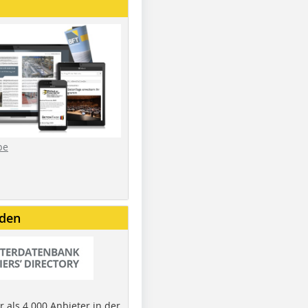
be
nden
 als 4.000 Anbieter in der