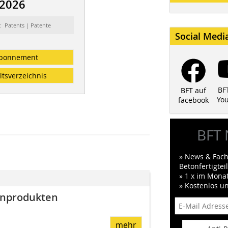
/2026
: Patents | Patente
Social Medi
bonnement
ltsverzeichnis
BF
BFT auf
Yo
facebook
BFT 
» News & Fach
Betonfertigte
» 1 x im Mona
» Kostenlos u
onprodukten
mehr