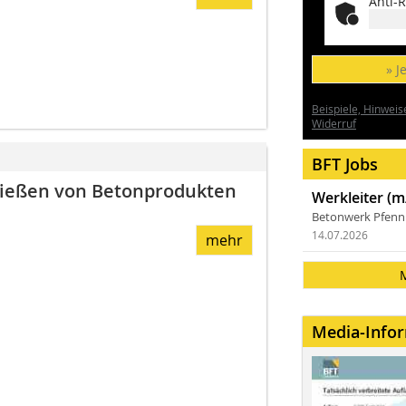
Anti-R
» J
Beispiele, Hinweis
Widerruf
BFT Jobs
Gießen von Betonprodukten
Werkleiter (m
Betonwerk Pfen
14.07.2026
mehr
Media-Info