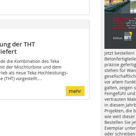
rung der THT
iefert
Jetzt bestellen!
Betonfertigteil
de die Kombination des Teka
präzise geferti
mit der Mischturbine und dem
stehen für Wan
ieb als neue Teka Hochleistungs-
gesellschaftlic
(THT) vorgestellt....
vor allem Funkt
galten, zeigen s
mehr
Feingefühl und
vertrauten Mat
In diesem Jahr
Projekten, die 
wie weit dieser
Bestellen Sie je
Exemplar unte
oder schreiben 