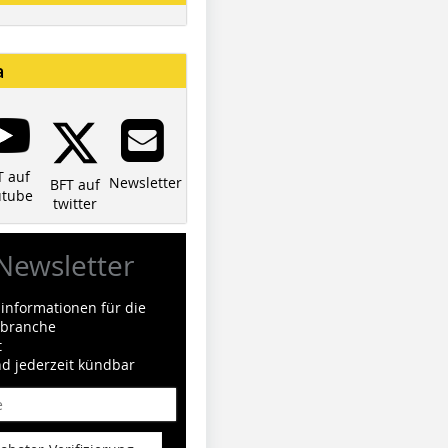
a
T auf
Newsletter
BFT auf
utube
twitter
Newsletter
informationen für die
ilbranche
t
nd jederzeit kündbar