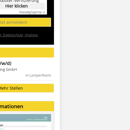
oboter-Verifizierung
Hier klicken
Friendly
Captcha ⇗
etzt anmelden!
e: Datenschutz, Analyse,
/w/d)
ning GmbH
in Lampertheim
Mehr Stellen
rmationen