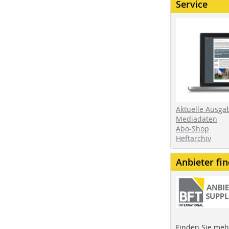
Service
Aktuelle Ausga
Mediadaten
Abo-Shop
Heftarchiv
Anbieter fi
Finden Sie mehr