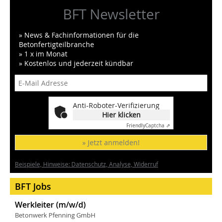
BFT Newsletter
» News & Fachinformationen für die
Betonfertigteilbranche
» 1 x im Monat
» Kostenlos und jederzeit kündbar
Anti-Roboter-Verifizierung
Hier klicken
Friendly
Captcha ⇗
» Jetzt anmelden!
Beispiele, Hinweise: Datenschutz, Analyse, Widerruf
BFT Jobs
Werkleiter (m/w/d)
Betonwerk Pfenning GmbH