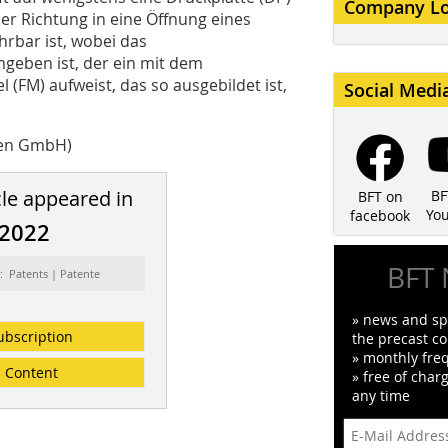
Company L
ler Richtung in eine Öffnung eines
hrbar ist, wobei das
geben ist, der ein mit dem
(FM) aufweist, das so ausgebildet ist,
Social Medi
men GmbH)
cle appeared in
BF
BFT on
Yo
facebook
/2022
BFT 
: Patents | Patente
» news and spe
ubscription
the precast co
» monthly fre
Content
» free of char
any time