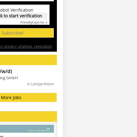
obot Verification
ck to start verification
Friendly
Captcha ⇗
» Subscribe!
: privacy, analysis, revocation
/w/d)
ning GmbH
in Lampertheim
More Jobs