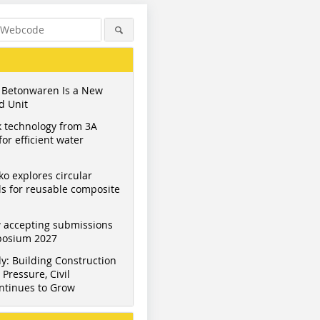
 Betonwaren Is a New
d Unit
 technology from 3A
or efficient water
ko explores circular
s for reusable composite
 accepting submissions
mposium 2027
y: Building Construction
Pressure, Civil
ntinues to Grow