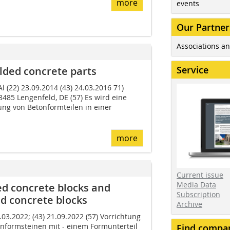
more
events
Our Partner
Associations an
Service
ded ­concrete parts
l (22) 23.09.2014 (43) 24.03.2016 71)
85 Lengenfeld, DE (57) Es wird eine
lung von Betonformteilen in einer
more
Current issue
Media Data
d concrete blocks and
Subscription
d concrete blocks
Archive
.03.2022; (43) 21.09.2022 (57) Vorrichtung
onformsteinen mit - einem Formunterteil
Find compa