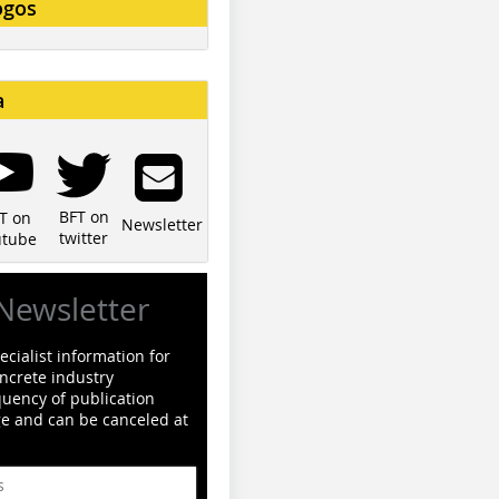
ogos
a
BFT on
T on
Newsletter
twitter
utube
Newsletter
cialist information for
ncrete industry
quency of publication
ge and can be canceled at