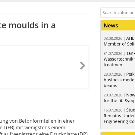
te moulds in a
News
AHE
03.08.2026 |
Member of Soli
Tank
31.07.2026 |
Wassertechnik f
treatment
Peik
23.07.2026 |
business model
beams
Now
20.07.2026 |
for the fib Sy
Stud
16.07.2026 |
Remains Under 
lung von Betonformteilen in einer
Engineering Co
l (FB) mit wenigstens einem
t auf wenigstens eine Druckplatte (DP)