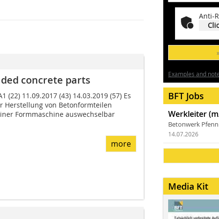
Anti-R
Cli
Examples and notes
ded concrete parts
BFT Jobs
1 (22) 11.09.2017 (43) 14.03.2019 (57) Es
r Her­stellung von Betonformteilen
Werkleiter (m
 einer Formmaschine auswechselbar
Betonwerk Pfen
14.07.2026
more
Media Kit