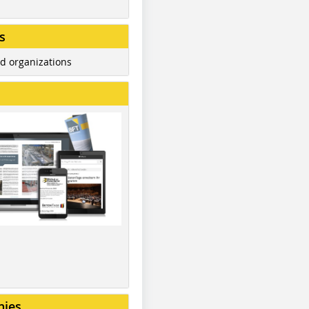
s
d organizations
nies