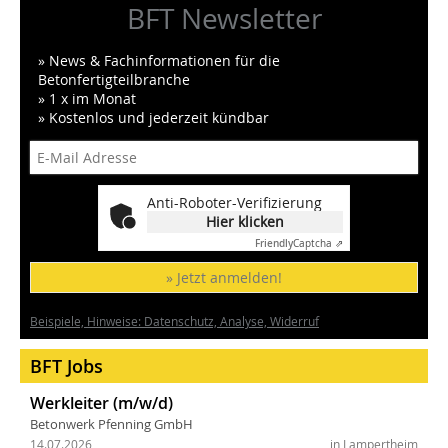
BFT Newsletter
» News & Fachinformationen für die
Betonfertigteilbranche
» 1 x im Monat
» Kostenlos und jederzeit kündbar
Anti-Roboter-Verifizierung
Hier klicken
Friendly
Captcha ⇗
» Jetzt anmelden!
Beispiele, Hinweise: Datenschutz, Analyse, Widerruf
BFT Jobs
Werkleiter (m/w/d)
Betonwerk Pfenning GmbH
14.07.2026
in Lampertheim