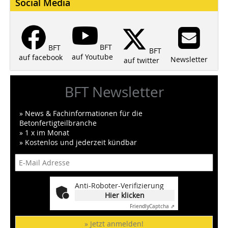
Social Media
BFT
BFT
BFT
auf Youtube
auf facebook
Newsletter
auf twitter
BFT Newsletter
» News & Fachinformationen für die
Betonfertigteilbranche
» 1 x im Monat
» Kostenlos und jederzeit kündbar
Anti-Roboter-Verifizierung
Hier klicken
Friendly
Captcha ⇗
» Jetzt anmelden!