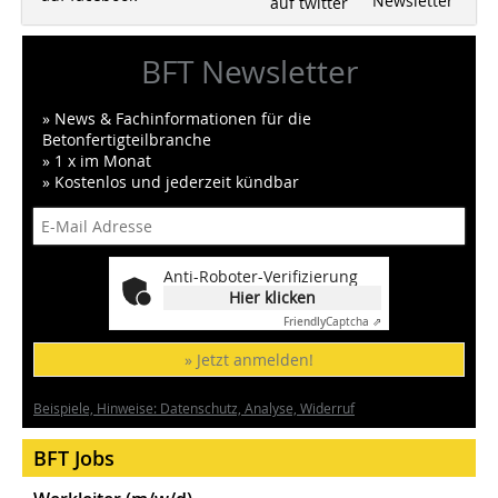
Newsletter
auf twitter
BFT Newsletter
» News & Fachinformationen für die
Betonfertigteilbranche
» 1 x im Monat
» Kostenlos und jederzeit kündbar
Anti-Roboter-Verifizierung
Hier klicken
Friendly
Captcha ⇗
» Jetzt anmelden!
Beispiele, Hinweise: Datenschutz, Analyse, Widerruf
BFT Jobs