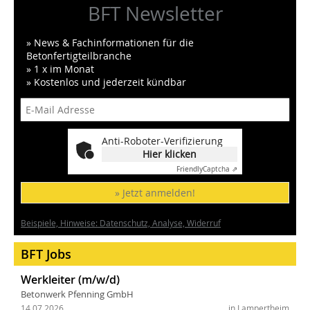
BFT Newsletter
» News & Fachinformationen für die
Betonfertigteilbranche
» 1 x im Monat
» Kostenlos und jederzeit kündbar
Anti-Roboter-Verifizierung
Hier klicken
Friendly
Captcha ⇗
» Jetzt anmelden!
Beispiele, Hinweise: Datenschutz, Analyse, Widerruf
BFT Jobs
Werkleiter (m/w/d)
Betonwerk Pfenning GmbH
14.07.2026
in Lampertheim