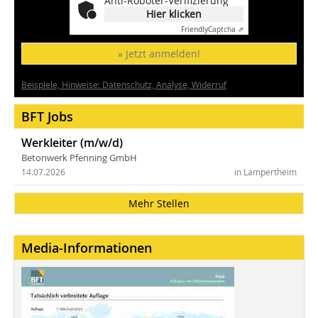
Anti-Roboter-Verifizierung
Hier klicken
Friendly
Captcha ⇗
» Jetzt anmelden!
Beispiele, Hinweise: Datenschutz, Analyse, Widerruf
BFT Jobs
Werkleiter (m/w/d)
Betonwerk Pfenning GmbH
14.07.2026
in Lampertheim
Mehr Stellen
Media-Informationen