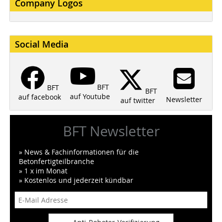
Company Logos
Social Media
BFT
BFT
BFT
auf Youtube
auf facebook
Newsletter
auf twitter
BFT Newsletter
» News & Fachinformationen für die
Betonfertigteilbranche
» 1 x im Monat
» Kostenlos und jederzeit kündbar