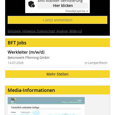
Anti-Roboter-Verifizierung
Hier klicken
Friendly
Captcha ⇗
» Jetzt anmelden!
Beispiele, Hinweise: Datenschutz, Analyse, Widerruf
BFT Jobs
Werkleiter (m/w/d)
Betonwerk Pfenning GmbH
14.07.2026
in Lampertheim
Mehr Stellen
Media-Informationen