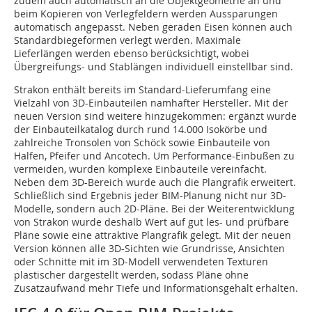
zudem auch automatisch an die Objektgeometrie an und
beim Kopieren von Verlegfeldern werden Aussparungen
automatisch angepasst. Neben geraden Eisen können auch
Standardbiegeformen verlegt werden. Maximale
Lieferlängen werden ebenso berücksichtigt, wobei
Übergreifungs- und Stablängen individuell einstellbar sind.
Strakon enthält bereits im Standard-Lieferumfang eine
Vielzahl von 3D-Einbauteilen namhafter Hersteller. Mit der
neuen Version sind weitere hinzugekommen: ergänzt wurde
der Einbauteilkatalog durch rund 14.000 Isokörbe und
zahlreiche Tronsolen von Schöck sowie Einbauteile von
Halfen, Pfeifer und Ancotech. Um Performance-Einbußen zu
vermeiden, wurden komplexe Einbauteile vereinfacht.
Neben dem 3D-Bereich wurde auch die Plangrafik erweitert.
Schließlich sind Ergebnis jeder BIM-Planung nicht nur 3D-
Modelle, sondern auch 2D-Pläne. Bei der Weiterentwicklung
von Strakon wurde deshalb Wert auf gut les- und prüfbare
Pläne sowie eine attraktive Plangrafik gelegt. Mit der neuen
Version können alle 3D-Sichten wie Grundrisse, Ansichten
oder Schnitte mit im 3D-Modell verwendeten Texturen
plastischer dargestellt werden, sodass Pläne ohne
Zusatzaufwand mehr Tiefe und Informationsgehalt erhalten.