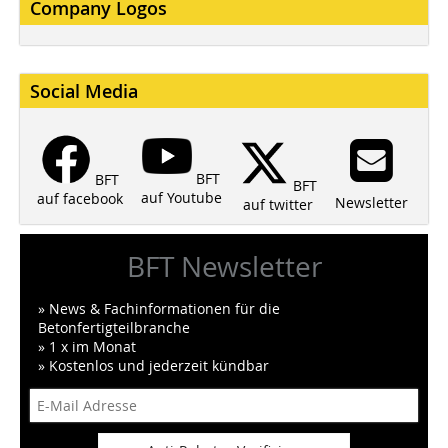
Company Logos
Social Media
BFT
BFT
BFT
auf Youtube
auf facebook
Newsletter
auf twitter
BFT Newsletter
» News & Fachinformationen für die
Betonfertigteilbranche
» 1 x im Monat
» Kostenlos und jederzeit kündbar