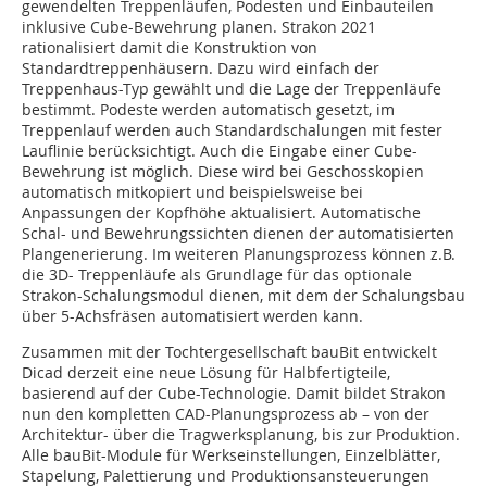
gewendelten Treppenläufen, Podesten und Einbauteilen
inklusive Cube-Bewehrung planen. Strakon 2021
rationalisiert damit die Konstruktion von
Standardtreppenhäusern. Dazu wird einfach der
Treppenhaus-Typ gewählt und die Lage der Treppenläufe
bestimmt. Podeste werden automatisch gesetzt, im
Treppenlauf werden auch Standardschalungen mit fester
Lauflinie berücksichtigt. Auch die Eingabe einer Cube-
Bewehrung ist möglich. Diese wird bei Geschosskopien
automatisch mitkopiert und beispielsweise bei
Anpassungen der Kopfhöhe aktualisiert. Automatische
Schal- und Bewehrungssichten dienen der automatisierten
Plangenerierung. Im weiteren Planungsprozess können z.B.
die 3D- Treppenläufe als Grundlage für das optionale
Strakon-Schalungsmodul dienen, mit dem der Schalungsbau
über 5-Achsfräsen automatisiert werden kann.
Zusammen mit der Tochtergesellschaft bauBit entwickelt
Dicad derzeit eine neue Lösung für Halbfertigteile,
basierend auf der Cube-Technologie. Damit bildet Strakon
nun den kompletten CAD-Planungsprozess ab – von der
Architektur- über die Tragwerksplanung, bis zur Produktion.
Alle bauBit-Module für Werkseinstellungen, Einzelblätter,
Stapelung, Palettierung und Produktionsansteuerungen