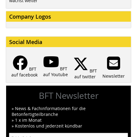
wächst weiter
Company Logos
Social Media
BFT
BFT
BFT
auf Youtube
auf facebook
Newsletter
auf twitter
BFT Newsletter
» News & Fachinformationen für die
Betonfertigteilbranche
» 1 x im Monat
» Kostenlos und jederzeit kündbar