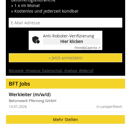
» 1 x im Monat
» Kostenlos und jederzeit kündbar
Anti-Roboter-Verifizierung
Hier klicken
Friendly
Captcha ⇗
» Jetzt anmelden!
Beispiele, Hinweise: Datenschutz, Analyse, Widerruf
BFT Jobs
Werkleiter (m/w/d)
Betonwerk Pfenning GmbH
14.07.2026
in Lampertheim
Mehr Stellen