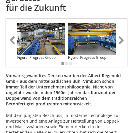
für die Zukunft
Figure: Progress Group
Figure: Progress Group
Figure: 
Vorwärtsgewandtes Denken war bei der Albert Regenold
GmbH aus dem mittelbadischen Bühl-Vimbuch schon
immer Teil der Unternehmensphilosophie. Nicht von
ungefähr wurde in den 1960er Jahren das Konzept der
Doppelwand von dem traditions­reichen
Betonfertigteilproduzenten mitentwickelt.
Mit dem jüngsten Beschluss
, in moderne Technologie zu
investieren und eine Anlage zur Herstellung von Doppel-
und Massivwänden sowie Elementdecken in der
bestehenden Halle neu zu errichten, hat sich die Albert