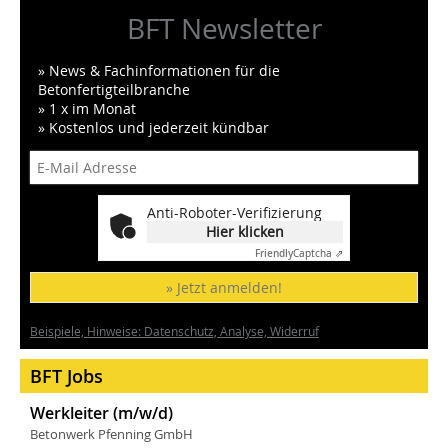
BFT Newsletter
» News & Fachinformationen für die
Betonfertigteilbranche
» 1 x im Monat
» Kostenlos und jederzeit kündbar
Anti-Roboter-Verifizierung
Hier klicken
Friendly
Captcha ⇗
» Jetzt anmelden!
Beispiele, Hinweise: Datenschutz, Analyse, Widerruf
BFT Jobs
Werkleiter (m/w/d)
Betonwerk Pfenning GmbH