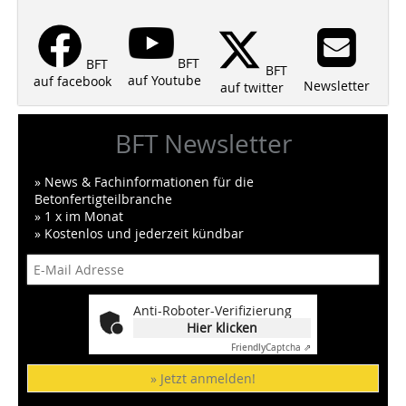
BFT
BFT
BFT
auf Youtube
auf facebook
Newsletter
auf twitter
BFT Newsletter
» News & Fachinformationen für die
Betonfertigteilbranche
» 1 x im Monat
» Kostenlos und jederzeit kündbar
Anti-Roboter-Verifizierung
Hier klicken
Friendly
Captcha ⇗
» Jetzt anmelden!