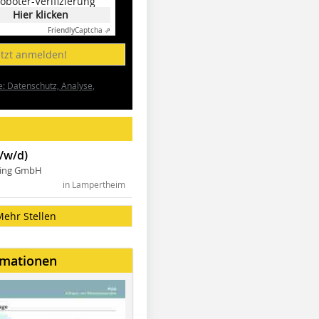
oboter-Verifizierung
Hier klicken
Friendly
Captcha ⇗
etzt anmelden!
e: Datenschutz, Analyse,
/w/d)
ning GmbH
in Lampertheim
Mehr Stellen
rmationen