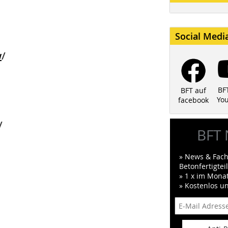
Social Medi
w
/
BF
BFT auf
Yo
facebook
/
BFT 
» News & Fach
Betonfertigte
» 1 x im Mona
» Kostenlos u