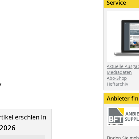
Service
Aktuelle Ausga
Mediadaten
Abo-Shop
y
Heftarchiv
Anbieter fi
tikel erschien in
/2026
Finden Sie mehr