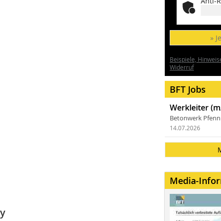
Anti-R
» J
Beispiele, Hinweis
Widerruf
BFT Jobs
Werkleiter (m
Betonwerk Pfen
14.07.2026
Media-Info
ny