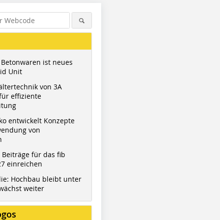
 Betonwaren ist neues
id Unit
ltertechnik von 3A
ür effiziente
itung
ko entwickelt Konzepte
wendung von
Figure: BFT International
n
t Beiträge für das fib
7 einreichen
ie: Hochbau bleibt unter
wächst weiter
ogos