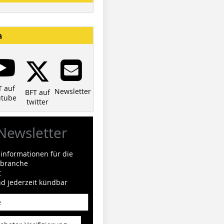
a
T auf
Newsletter
BFT auf
utube
twitter
Newsletter
informationen für die
ilbranche
t
nd jederzeit kündbar