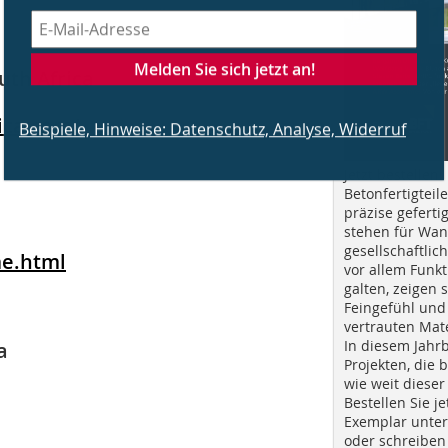
Melden Sie sich jetzt an!
uth Africa
ica.com
/
Beispiele, Hinweise: Datenschutz, Analyse, Widerruf
Jetzt bestellen!
Betonfertigteil
präzise geferti
stehen für Wan
gesellschaftlic
e.html
vor allem Funkt
galten, zeigen s
Feingefühl und
vertrauten Mat
In diesem Jahr
a
Projekten, die 
wie weit dieser
Bestellen Sie je
Exemplar unte
oder schreiben 