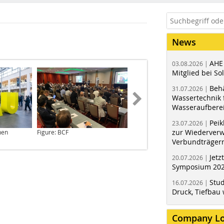
News
AHE
03.08.2026 |
Mitglied bei Sol
Behä
31.07.2026 |
Wassertechnik f
Wasseraufbere
Peik
23.07.2026 |
zur Wiederver
hen
Figure: BCF
Figure: Messe München
Verbundträger
Jetz
20.07.2026 |
Symposium 202
Stud
16.07.2026 |
Druck, Tiefbau 
Company L