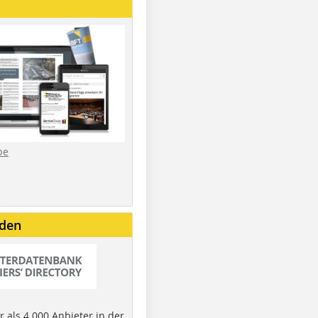
be
nden
 als 4.000 Anbieter in der