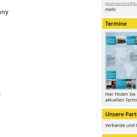
leserservice@b
mehr
any
Termine
y
Hier finden Sie
aktuellen Term
Unsere Part
Verbände und 