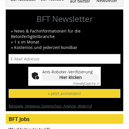
Newsletter
auf twitter
BFT Newsletter
» News & Fachinformationen für die
Betonfertigteilbranche
» 1 x im Monat
» Kostenlos und jederzeit kündbar
Anti-Roboter-Verifizierung
Hier klicken
Friendly
Captcha ⇗
» Jetzt anmelden!
Beispiele, Hinweise: Datenschutz, Analyse, Widerruf
BFT Jobs