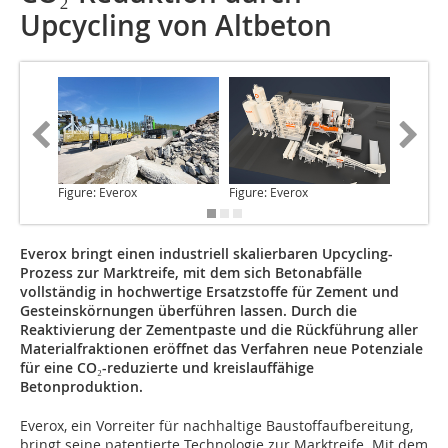
Upcycling von Altbeton
Figure: Everox
Figure: Everox
Figure: 
Everox bringt einen industriell skalierbaren Upcycling-
Prozess zur Marktreife, mit dem sich Betonabfälle
vollständig in hochwertige Ersatzstoffe für Zement und
Gesteinskörnungen überführen lassen. Durch die
Reaktivierung der Zementpaste und die Rückführung aller
Materialfraktionen eröffnet das Verfahren neue Potenziale
für eine CO₂-reduzierte und kreislauffähige
Betonproduktion.
Everox, ein Vorreiter für nachhaltige Baustoffaufbereitung,
bringt seine patentierte Technologie zur Marktreife. Mit dem