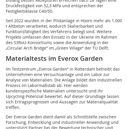
bislang besten Rezepturen erreichen nach 28 Tagen eine
Druckfestigkeit von 52,3 MPa und entsprechen der
Festigkeitsklasse C40/50.
Seit 2022 wurden in der Pilotanlage in Hoorn mehr als 1.000
t Altbeton verarbeitet, wodurch Skalierbarkeit und
Funktionsfähigkeit des Verfahrens belegt sind. Weitere
Projekte umfassen den Einsatz in der Ukraine im Rahmen
des S3RoU-Konsortiums sowie die Anwendung in der
„Circular Arch Bridge“ im „Green Village“ der TU Delft.
Materialtests im Everox Garden
Im Testzentrum „Everox Garden“ in Rotterdam betreibt das
Unternehmen eine Versuchsanlage und ein Labor zur
Analyse von Materialien. Die Anlage bildet den industriellen
Prozess im Labormaßstab ab. Hier werden
kundenspezifische Materialien untersucht und ihr
Upcycling-Potenzial bewertet. Auf dieser Grundlage lassen
sich Ertragsprognosen und Aussagen zur Materialqualität
treffen.
Der Everox Garden dient damit als Schnittstelle zwischen
Forschung, Entwicklung und industrieller Anwendung und
unterstützt Partner bei der Bewertung technischer und