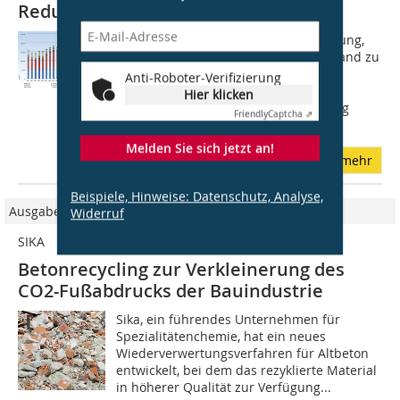
Reduktion bei Beton
Mit dem Beschluss der Bundesregierung,
bis 2045 Klimaneutralität in Deutschland zu
erreichen, ist der Druck auch in der
Anti-Roboter-Verifizierung
Bauwirtschaft weiter gewachsen,
Hier klicken
umfassende Maßnahmen zur Senkung
Friendly
Captcha ⇗
der...
Melden Sie sich jetzt an!
mehr
Beispiele, Hinweise: Datenschutz, Analyse,
Ausgabe 06/2024
Widerruf
SIKA
Betonrecycling zur Verkleinerung des
CO2-Fußabdrucks der Bauindustrie
Sika, ein führendes Unternehmen für
Spezialitätenchemie, hat ein neues
Wiederverwertungsverfahren für Altbeton
entwickelt, bei dem das rezyklierte Material
in höherer Qualität zur Verfügung...