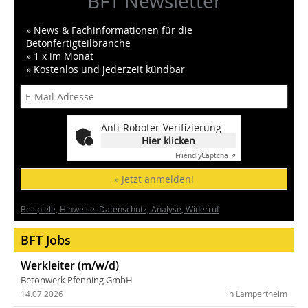
BFT Newsletter
» News & Fachinformationen für die
Betonfertigteilbranche
» 1 x im Monat
» Kostenlos und jederzeit kündbar
Anti-Roboter-Verifizierung
Hier klicken
Friendly
Captcha ⇗
» Jetzt anmelden!
Beispiele, Hinweise: Datenschutz, Analyse, Widerruf
BFT Jobs
Werkleiter (m/w/d)
Betonwerk Pfenning GmbH
14.07.2026
in Lampertheim