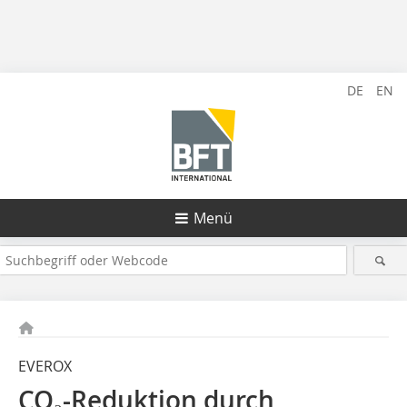
DE
EN
Menü
EVEROX
CO₂-Reduktion durch