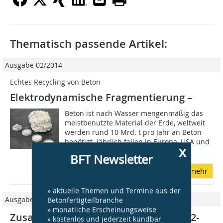
Thematisch passende Artikel:
Ausgabe 02/2014
Echtes Recycling von Beton
Elektrodynamische Fragmentierung –
Beton ist nach Wasser mengenmäßig das
meistbenutzte Material der Erde, weltweit
werden rund 10 Mrd. t pro Jahr an Beton
benötigt. Jährlich fallen in Europa, USA und
x
Japan mehr als 900 Mio. t...
BFT Newsletter
mehr
» aktuelle Themen und Termine aus der
Ausgabe 10/2021
Betonfertigteilbranche
» monatliche Erscheinungsweise
Zusatzmittel forcieren erhebliche CO2-
» kostenlos und jederzeit kündbar