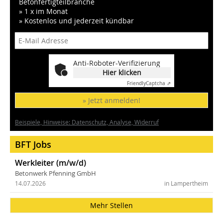
Betonfertigteilbranche
» 1 x im Monat
» Kostenlos und jederzeit kündbar
Anti-Roboter-Verifizierung
Hier klicken
Friendly
Captcha ⇗
» Jetzt anmelden!
Beispiele, Hinweise: Datenschutz, Analyse, Widerruf
BFT Jobs
Werkleiter (m/w/d)
Betonwerk Pfenning GmbH
14.07.2026
in Lampertheim
Mehr Stellen