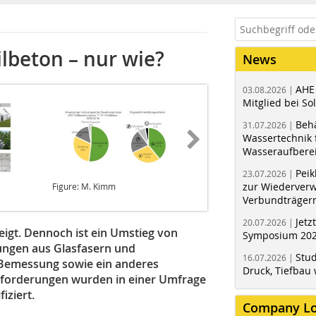
lbeton – nur wie?
News
AHE
03.08.2026 |
Mitglied bei Sol
Behä
31.07.2026 |
Wassertechnik f
Wasseraufbere
Peik
23.07.2026 |
zur Wiederver
Figure: M. Kimm
Figure: ITA
Verbundträger
Jetz
20.07.2026 |
eigt. Dennoch ist ein Umstieg von
Symposium 202
rungen aus Glasfasern und
Stud
16.07.2026 |
 Bemessung sowie ein anderes
Druck, Tiefbau 
usforderungen wurden in einer Umfrage
fiziert.
Company L