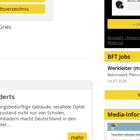
Anti-R
ltsverzeichnis
» J
Gries
Beispiele, Hinweis
Widerruf
BFT Jobs
Werkleiter (m
Betonwerk Pfen
14.07.2026
derts
ngsbedürftige Gebäude, veraltete Optik:
zustand nicht nur von Schulen,
Media-Info
mbädern macht Deutschland in den
er...
mehr