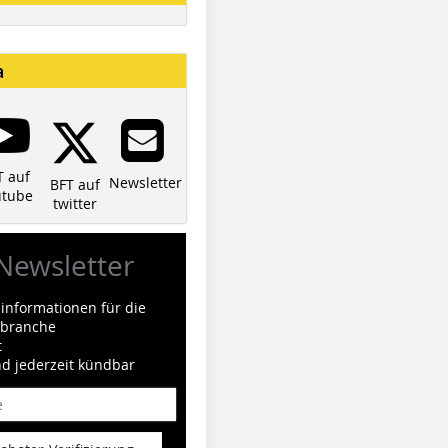
a
T auf
Newsletter
BFT auf
utube
twitter
Newsletter
informationen für die
ilbranche
t
nd jederzeit kündbar