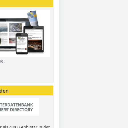
be
nden
 als 4.000 Anbieter in der