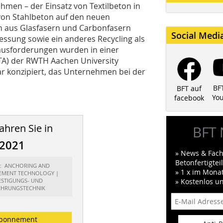
hmen – der Einsatz von Textilbeton in
 von Stahlbeton auf den neuen
en aus Glasfasern und Carbonfasern
Social Medi
ssung sowie ein anderes Recycling als
ausforderungen wurden in einer
(ITA) der RWTH Aachen University
ar konzipiert, das Unternehmen bei der
BF
BFT auf
Yo
facebook
ahren Sie in
BFT 
/2021
» News & Fach
Betonfertigte
rt: ANCHORING AND
» 1 x im Mona
EMENT TECHNOLOGY |
ESTIGUNGS- UND
» Kostenlos u
HRUNGSTECHNIK
bonnement