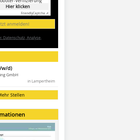
oboter-Verifizierung
Hier klicken
Friendly
Captcha ⇗
etzt anmelden!
e: Datenschutz, Analyse,
/w/d)
ning GmbH
in Lampertheim
Mehr Stellen
rmationen