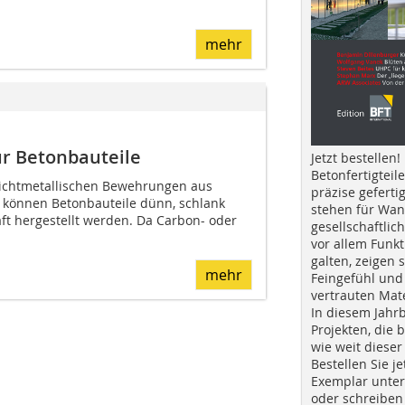
mehr
r Betonbauteile
Jetzt bestellen!
Betonfertigteil
nichtmetallischen Bewehrungen aus
präzise geferti
 können Betonbauteile dünn, schlank
stehen für Wan
ft hergestellt werden. Da Carbon- oder
gesellschaftlic
vor allem Funkt
galten, zeigen s
mehr
Feingefühl und
vertrauten Mat
In diesem Jahr
Projekten, die 
wie weit dieser
Bestellen Sie je
Exemplar unte
oder schreiben 