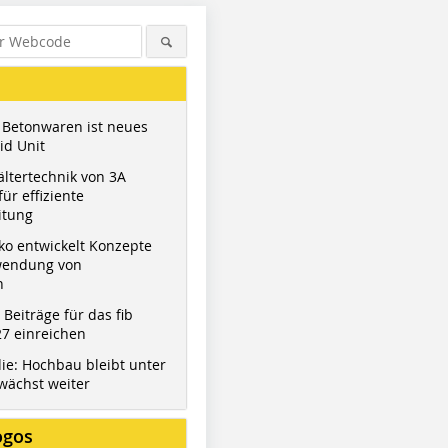
 Betonwaren ist neues
id Unit
ltertechnik von 3A
ür effiziente
itung
ko entwickelt Konzepte
wendung von
Figure: ITA
n
t Beiträge für das fib
7 einreichen
ie: Hochbau bleibt unter
wächst weiter
ogos