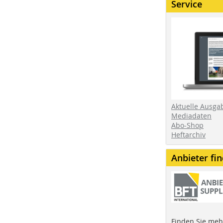
Service
Aktuelle Ausga
Mediadaten
Abo-Shop
Heftarchiv
Anbieter fi
Finden Sie mehr