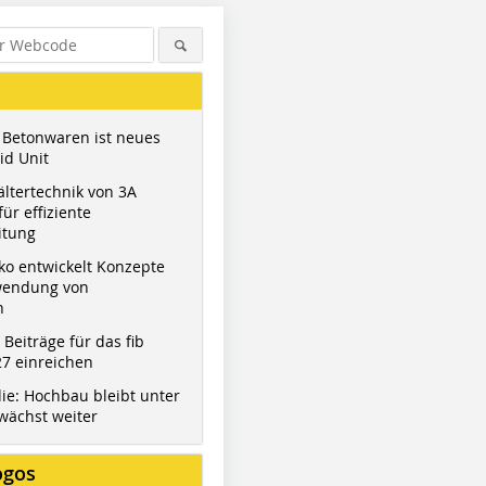
 Betonwaren ist neues
id Unit
ltertechnik von 3A
ür effiziente
itung
ko entwickelt Konzepte
wendung von
n
t Beiträge für das fib
7 einreichen
ie: Hochbau bleibt unter
wächst weiter
ogos