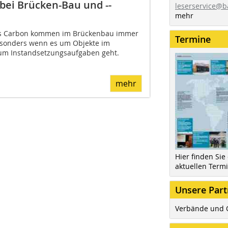
ei Brücken-Bau und -­
leserservice@b
mehr
us Carbon kommen im Brückenbau immer
Termine
esonders wenn es um Objekte im
 um Instandsetzungsaufgaben geht.
mehr
Hier finden Sie
aktuellen Term
Unsere Part
Verbände und 