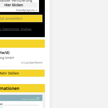
oboter-Verifizierung
Hier klicken
Friendly
Captcha ⇗
etzt anmelden!
e: Datenschutz, Analyse,
/w/d)
ning GmbH
in Lampertheim
Mehr Stellen
rmationen