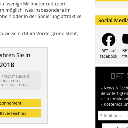
f wenige Millimeter reduziert
 mm möglich, was insbesondere im
eln oder in der Sanierung attraktive
Social Medi
auweise nicht im Vordergrund steht,
BF
BFT auf
ahren Sie in
Yo
facebook
/2018
BFT 
t: PRECAST ELEMENT
RODUCTION |
GTEILHERSTELLUNG
» News & Fach
Betonfertigte
» 1 x im Mona
bonnement
» Kostenlos u
ltsverzeichnis