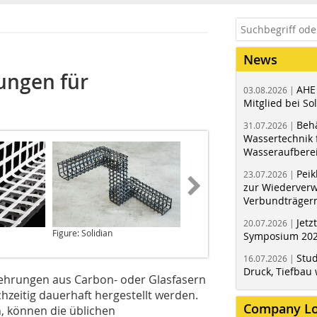
News
ungen für
AHE
03.08.2026 |
Mitglied bei Sol
Behä
31.07.2026 |
Wassertechnik f
Wasseraufbere
Peik
23.07.2026 |
zur Wiederver
Verbundträger
Jetz
20.07.2026 |
Figure: Solidian
Figure: Solidian
Symposium 202
Stud
16.07.2026 |
Druck, Tiefbau 
ehrungen aus Carbon- oder Glasfasern
hzeitig dauerhaft hergestellt werden.
Company L
, können die üblichen