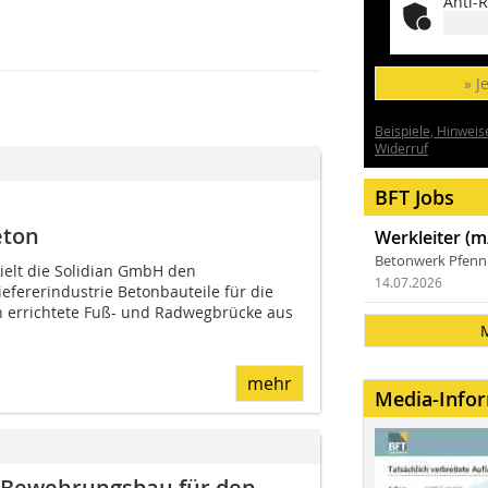
Anti-R
» J
Beispiele, Hinweis
Widerruf
BFT Jobs
eton
Werkleiter (m
Betonwerk Pfen
ielt die Solidian GmbH den
14.07.2026
iefererindustrie Betonbauteile für die
n errichtete Fuß- und Radwegbrücke aus
mehr
Media-Info
r Bewehrungsbau für den