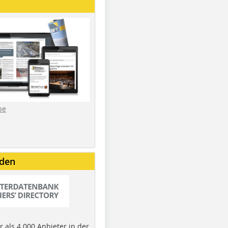
be
nden
 als 4.000 Anbieter in der