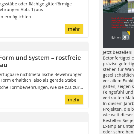
gsstäbe oder flächige gitterförmige
ehrungen Abb. 1) aus
n ermöglichten...
mehr
Jetzt bestellen!
orm und System – ­rostfreie
Betonfertigteil
präzise geferti
bau
stehen für Wan
verfügbare nichtmetallische Bewehrungen
gesellschaftlic
Form erhältlich  also als gerade Stäbe
vor allem Funkt
galten, zeigen s
ische Formbewehrungen, wie sie z.B. zur...
Feingefühl und
vertrauten Mat
mehr
In diesem Jahr
Projekten, die 
wie weit dieser
Bestellen Sie je
Exemplar unte
oder schreiben 