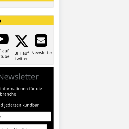
a
T auf
Newsletter
BFT auf
utube
twitter
Newsletter
informationen für die
ilbranche
t
nd jederzeit kündbar