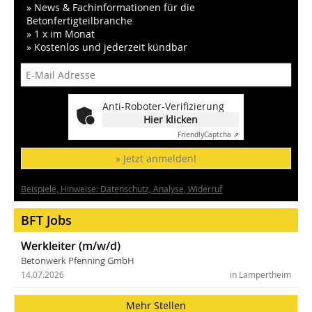
» News & Fachinformationen für die
Betonfertigteilbranche
» 1 x im Monat
» Kostenlos und jederzeit kündbar
Anti-Roboter-Verifizierung
Hier klicken
Friendly
Captcha ⇗
» Jetzt anmelden!
Beispiele, Hinweise: Datenschutz, Analyse, Widerruf
BFT Jobs
Werkleiter (m/w/d)
Betonwerk Pfenning GmbH
14.07.2026
in Lampertheim
Mehr Stellen