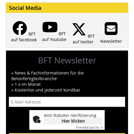
Social Media
BFT
BFT
BFT
auf Youtube
auf facebook
Newsletter
auf twitter
BFT Newsletter
» News & Fachinformationen für die
Betonfertigteilbranche
» 1 x im Monat
» Kostenlos und jederzeit kündbar
Anti-Roboter-Verifizierung
Hier klicken
Friendly
Captcha ⇗