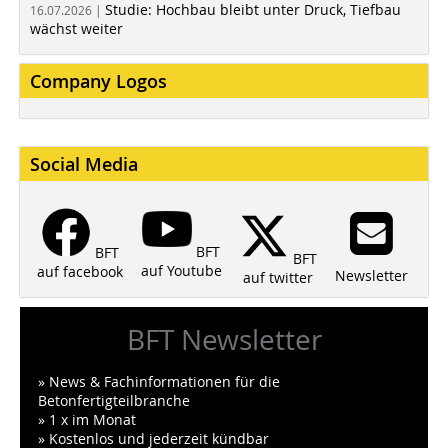
Studie: Hochbau bleibt unter Druck, Tiefbau
16.07.2026 |
wächst weiter
Company Logos
Social Media
BFT
BFT
BFT
auf Youtube
auf facebook
Newsletter
auf twitter
BFT Newsletter
» News & Fachinformationen für die
Betonfertigteilbranche
» 1 x im Monat
» Kostenlos und jederzeit kündbar