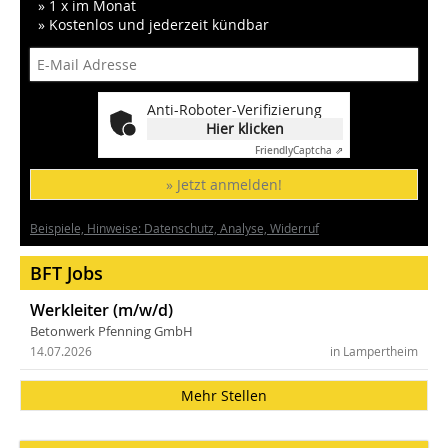
» 1 x im Monat
» Kostenlos und jederzeit kündbar
Anti-Roboter-Verifizierung
Hier klicken
Friendly
Captcha ⇗
» Jetzt anmelden!
Beispiele, Hinweise: Datenschutz, Analyse, Widerruf
BFT Jobs
Werkleiter (m/w/d)
Betonwerk Pfenning GmbH
14.07.2026
in Lampertheim
Mehr Stellen