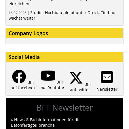
einreichen
Studie: Hochbau bleibt unter Druck, Tiefbau
16.07.2026 |
wächst weiter
Company Logos
Social Media
BFT
BFT
BFT
auf Youtube
auf facebook
Newsletter
auf twitter
BFT Newsletter
» News & Fachinformationen für die
Betonfertigteilbranche