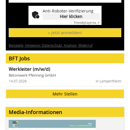
Anti-Roboter-Verifizierung
Hier klicken
Friendly
Captcha ⇗
» Jetzt anmelden!
Beispiele, Hinweise: Datenschutz, Analyse, Widerruf
BFT Jobs
Werkleiter (m/w/d)
Betonwerk Pfenning GmbH
14.07.2026
in Lampertheim
Mehr Stellen
Media-Informationen