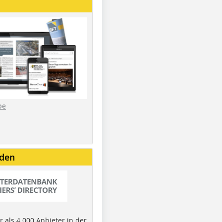
be
nden
 als 4.000 Anbieter in der