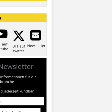
a
T auf
Newsletter
BFT auf
utube
twitter
Newsletter
informationen für die
ilbranche
t
nd jederzeit kündbar