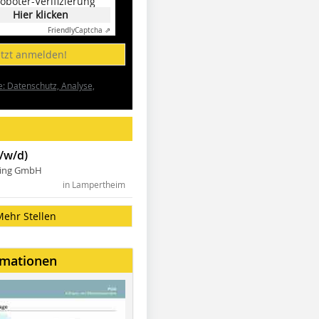
oboter-Verifizierung
Hier klicken
Friendly
Captcha ⇗
etzt anmelden!
e: Datenschutz, Analyse,
/w/d)
ning GmbH
in Lampertheim
Mehr Stellen
rmationen