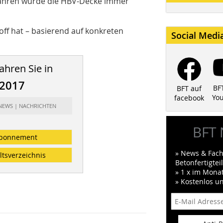
 Jahren wurde die HBV-Decke immer
f hat – basierend auf konkreten
Social Medi
ahren Sie in
/2017
BF
BFT auf
Yo
facebook
 NEWS | NACHRICHTEN
BFT 
bonnement
» News & Fach
ltsverzeichnis
Betonfertigte
» 1 x im Mona
» Kostenlos u