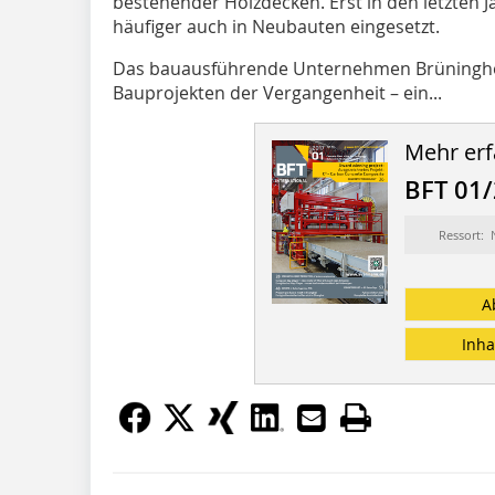
bestehender Holzdecken. Erst in den letzten
häufiger auch in Neubauten eingesetzt.
Das bauausführende Unternehmen Brüninghof
Bauprojekten der Vergangenheit – ein...
Mehr erf
BFT 01
Ressort:
A
Inha