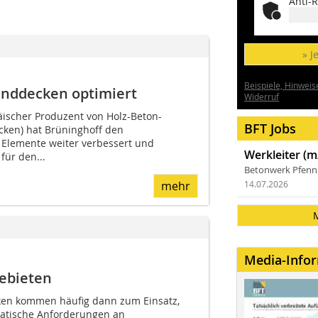
Anti-R
» J
Beispiele, Hinweis
unddecken optimiert
Widerruf
äischer Produzent von Holz-Beton-
BFT Jobs
ken) hat Brüninghoff den
 Elemente weiter verbessert und
Werkleiter (m
für den...
Betonwerk Pfen
mehr
14.07.2026
Media-Info
ebieten
en kommen häufig dann zum Einsatz,
atische Anforderungen an