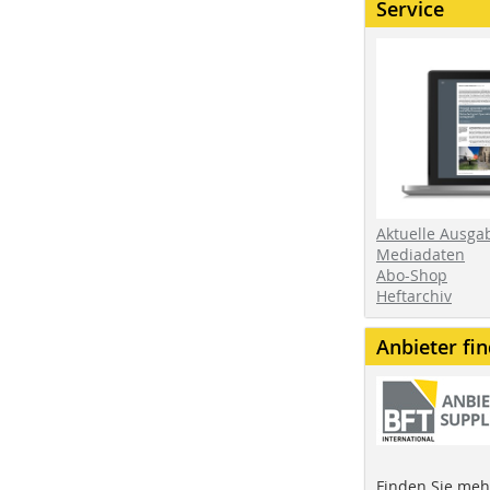
Service
Aktuelle Ausga
Mediadaten
Abo-Shop
Heftarchiv
Anbieter fi
Finden Sie mehr