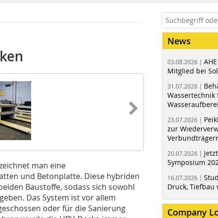
News
cken
AHE
03.08.2026 |
Mitglied bei Sol
Behä
31.07.2026 |
Wassertechnik f
Wasseraufbere
Peik
23.07.2026 |
zur Wiederver
Verbundträger
Jetz
20.07.2026 |
Symposium 202
zeichnet man eine
atten und Betonplatte. Diese hybriden
Stud
16.07.2026 |
beiden Baustoffe, sodass sich sowohl
Druck, Tiefbau 
rgeben. Das System ist vor allem
geschossen oder für die Sanierung
Company L