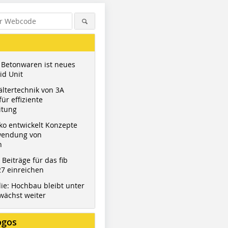
 Betonwaren ist neues
id Unit
ltertechnik von 3A
ür effiziente
itung
ko entwickelt Konzepte
wendung von
n
t Beiträge für das fib
7 einreichen
ie: Hochbau bleibt unter
wächst weiter
ogos