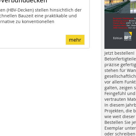
n-Verbunddecken
n (HBV-Decken) stellen hinsichtlich der
chnellen Bauzeit eine praktikable und
ernative zu konventionellen
mehr
Jetzt bestellen!
Betonfertigteil
präzise geferti
stehen für Wan
gesellschaftlic
vor allem Funkt
galten, zeigen s
Feingefühl und
vertrauten Mat
In diesem Jahr
Projekten, die 
wie weit dieser
Bestellen Sie je
Exemplar unte
oder schreiben 