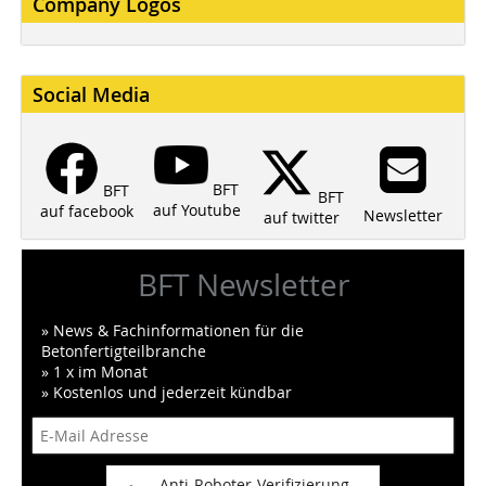
Company Logos
Social Media
BFT
BFT
BFT
auf Youtube
auf facebook
Newsletter
auf twitter
BFT Newsletter
» News & Fachinformationen für die
Betonfertigteilbranche
» 1 x im Monat
» Kostenlos und jederzeit kündbar
Anti-Roboter-Verifizierung