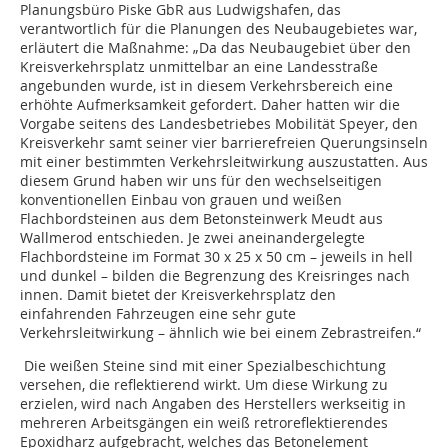
Planungsbüro Piske GbR aus Ludwigshafen, das
verantwortlich für die Planungen des Neubaugebietes war,
erläutert die Maßnahme: „Da das Neubaugebiet über den
Kreisverkehrsplatz unmittelbar an eine Landesstraße
angebunden wurde, ist in diesem Verkehrsbereich eine
erhöhte Aufmerksamkeit gefordert. Daher hatten wir die
Vorgabe seitens des Landesbetriebes Mobilität Speyer, den
Kreisverkehr samt seiner vier barrierefreien Querungsinseln
mit einer bestimmten Verkehrsleitwirkung auszustatten. Aus
diesem Grund haben wir uns für den wechselseitigen
konventionellen Einbau von grauen und weißen
Flachbordsteinen aus dem Betonsteinwerk Meudt aus
Wallmerod entschieden. Je zwei aneinandergelegte
Flachbordsteine im Format 30 x 25 x 50 cm – jeweils in hell
und dunkel – bilden die Begrenzung des Kreisringes nach
innen. Damit bietet der Kreisverkehrsplatz den
einfahrenden Fahrzeugen eine sehr gute
Verkehrsleitwirkung – ähnlich wie bei einem Zebrastreifen.“
Die weißen Steine sind mit einer Spezialbeschichtung
versehen, die reflektierend wirkt. Um diese Wirkung zu
erzielen, wird nach Angaben des Herstellers werkseitig in
mehreren Arbeitsgängen ein weiß retroreflektierendes
Epoxidharz aufgebracht, welches das Betonelement