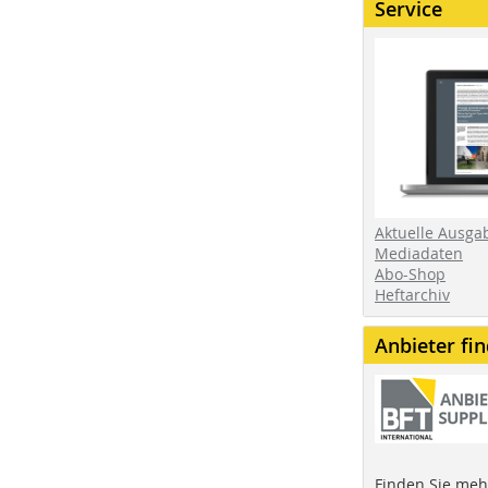
Service
Aktuelle Ausga
Mediadaten
Abo-Shop
Heftarchiv
Anbieter fi
Finden Sie mehr