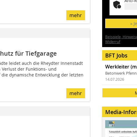
Anti-R
mehr
» J
Beispiele, Hinweis
Widerruf
hutz für Tiefgarage
BFT Jobs
ädte leidet auch die Rheydter Innenstadt
Werkleiter (m
 Verlust der Funktions- und
Betonwerk Pfen
f die dynamische Entwicklung der letzten
14.07.2026
mehr
Media-Info