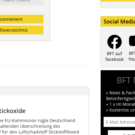
: Patents | Patente
bonnement
Social Medi
ltsverzeichnis
BF
BFT auf
Yo
facebook
BFT 
» News & Fach
Betonfertigte
» 1 x im Mona
tickoxide
» Kostenlos u
ie EU-Kommission rügte Deutschland
haltenden Überschreitung des
für den Luftschadstoff Stickstoffdioxid