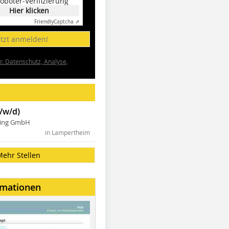
oboter-Verifizierung
Hier klicken
Friendly
Captcha ⇗
etzt anmelden!
e: Datenschutz, Analyse,
/w/d)
ning GmbH
in Lampertheim
Mehr Stellen
rmationen