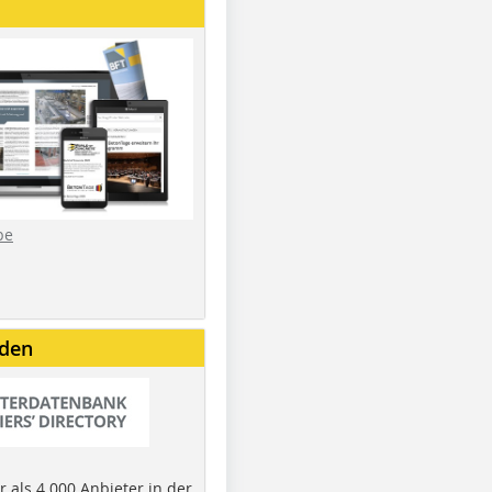
be
nden
 als 4.000 Anbieter in der