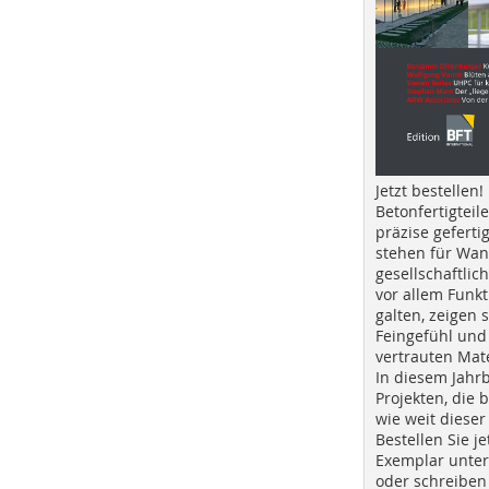
Jetzt bestellen!
Betonfertigteil
präzise geferti
stehen für Wan
gesellschaftlic
vor allem Funkt
galten, zeigen s
Feingefühl und
vertrauten Mat
In diesem Jahr
Projekten, die 
wie weit dieser
Bestellen Sie je
Exemplar unte
oder schreiben 