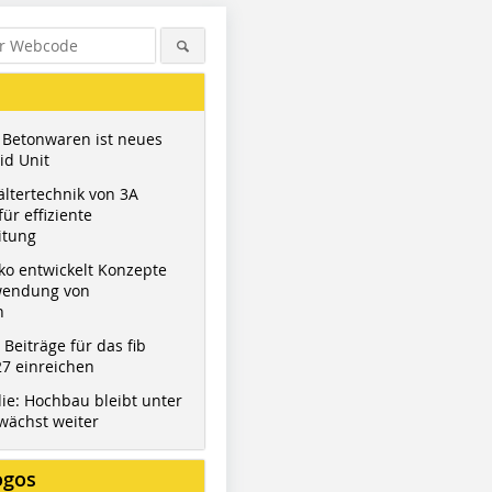
 Betonwaren ist neues
id Unit
ltertechnik von 3A
ür effiziente
itung
ko entwickelt Konzepte
wendung von
n
t Beiträge für das fib
7 einreichen
ie: Hochbau bleibt unter
wächst weiter
ogos