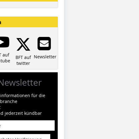
a
T auf
Newsletter
BFT auf
utube
twitter
Newsletter
informationen für die
ilbranche
t
nd jederzeit kündbar