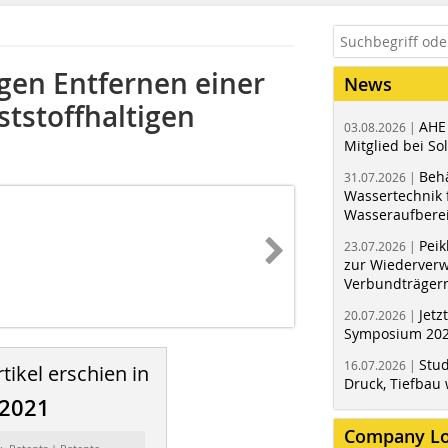
gen Entfernen einer
News
ststoffhaltigen
AHE
03.08.2026 |
Mitglied bei Sol
Behä
31.07.2026 |
Wassertechnik f
Wasseraufbere
Peik
23.07.2026 |
zur Wiederver
Verbundträger
Jetz
20.07.2026 |
Symposium 202
Stud
16.07.2026 |
tikel erschien in
Druck, Tiefbau 
/2021
Company L