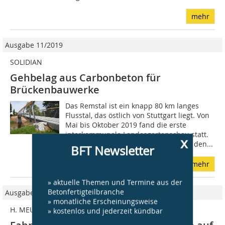
mehr
Ausgabe 11/2019
SOLIDIAN
Gehbelag aus Carbonbeton für
Brückenbauwerke
Das Remstal ist ein knapp 80 km langes
Flusstal, das östlich von Stuttgart liegt. Von
Mai bis Oktober 2019 fand die erste
interkommunale Landesgartenschau statt.
x
In diesem Zusammenhang wurden in den...
BFT Newsletter
mehr
» aktuelle Themen und Termine aus der
Betonfertigteilbranche
Ausgabe 09/2022
» monatliche Erscheinungsweise
H. MEUDT BETONSTEINWERK
» kostenlos und jederzeit kündbar