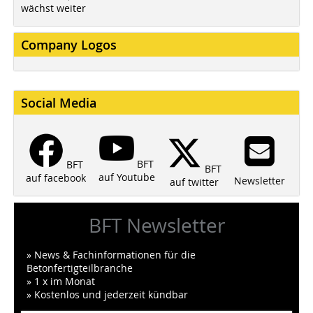
wächst weiter
Company Logos
Social Media
BFT
BFT
BFT
auf Youtube
auf facebook
Newsletter
auf twitter
BFT Newsletter
» News & Fachinformationen für die
Betonfertigteilbranche
» 1 x im Monat
» Kostenlos und jederzeit kündbar