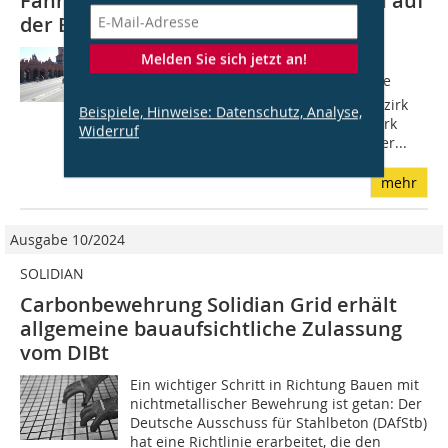
Fahrbahnteiler aus Klebebordsteinen auf
der Berliner Oberbaumbrücke
Sprechen Berliner von der schönsten
Melden Sie sich jetzt an!
Brücke der Hauptstadt, dann ist oft die
Rede von der Oberbaumbrücke im Bezirk
Beispiele, Hinweise: Datenschutz, Analyse,
Friedrichshain-Kreuzberg. Das Bauwerk
Widerruf
verbindet die beiden Stadtbezirke über...
mehr
Ausgabe 10/2024
SOLIDIAN
Carbonbewehrung Solidian Grid erhält
allgemeine bauaufsichtliche Zulassung
vom DIBt
Ein wichtiger Schritt in Richtung Bauen mit
nichtmetallischer Bewehrung ist getan: Der
Deutsche Ausschuss für Stahlbeton (DAfStb)
hat eine Richtlinie erarbeitet, die den