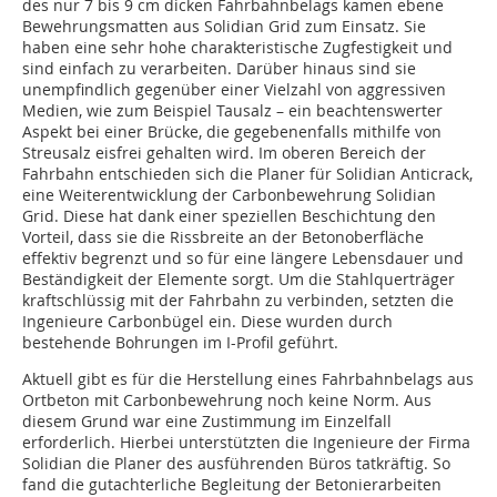
des nur 7 bis 9 cm dicken Fahrbahnbelags kamen ebene
Bewehrungsmatten aus Solidian Grid zum Einsatz. Sie
haben eine sehr hohe charakteristische Zugfestigkeit und
sind einfach zu verarbeiten. Darüber hinaus sind sie
unempfindlich gegenüber einer Vielzahl von aggressiven
Medien, wie zum Beispiel Tausalz – ein beachtenswerter
Aspekt bei einer Brücke, die gegebenenfalls mithilfe von
Streusalz eisfrei gehalten wird. Im oberen Bereich der
Fahrbahn entschieden sich die Planer für Solidian Anticrack,
eine Weiterentwicklung der Carbonbewehrung Solidian
Grid. Diese hat dank einer speziellen Beschichtung den
Vorteil, dass sie die Rissbreite an der Betonoberfläche
effektiv begrenzt und so für eine längere Lebensdauer und
Beständigkeit der Elemente sorgt. Um die Stahlquerträger
kraftschlüssig mit der Fahrbahn zu verbinden, setzten die
Ingenieure Carbonbügel ein. Diese wurden durch
bestehende Bohrungen im I-Profil geführt.
Aktuell gibt es für die Herstellung eines Fahrbahnbelags aus
Ortbeton mit Carbonbewehrung noch keine Norm. Aus
diesem Grund war eine Zustimmung im Einzelfall
erforderlich. Hierbei unterstützten die Ingenieure der Firma
Solidian die Planer des ausführenden Büros tatkräftig. So
fand die gutachterliche Begleitung der Betonierarbeiten