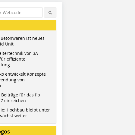
 Betonwaren ist neues
id Unit
ltertechnik von 3A
ür effiziente
itung
ko entwickelt Konzepte
wendung von
n
t Beiträge für das fib
Figure: Berding Beton
7 einreichen
ie: Hochbau bleibt unter
wächst weiter
ogos