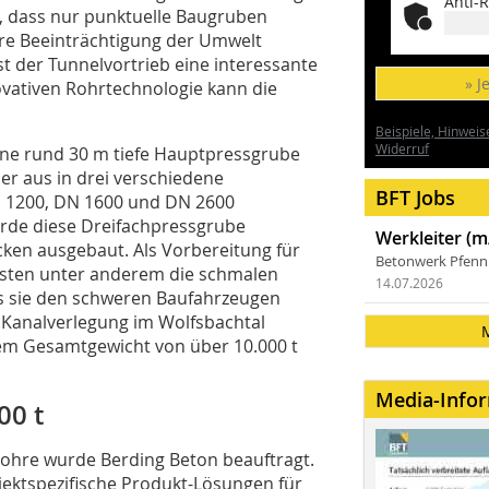
Anti-R
t, dass nur punktuelle Baugruben
gere Beeinträchtigung der Umwelt
ist der Tunnelvortrieb eine interessante
» J
novativen Rohrtechnologie kann die
Beispiele, Hinweis
Widerruf
eine rund 30 m tiefe Hauptpressgrube
r aus in drei verschiedene
BFT Jobs
 1200, DN 1600 und DN 2600
urde diese Dreifachpressgrube
Werkleiter (m
ken ausgebaut. Als Vorbereitung für
Betonwerk Pfen
ten unter anderem die schmalen
14.07.2026
s sie den schweren Baufahrzeugen
e Kanalverlegung im Wolfsbachtal
em Gesamtgewicht von über 10.000 t
Media-Info
00 t
rohre wurde Berding Beton beauftragt.
ojektspezifische Produkt-Lösungen für