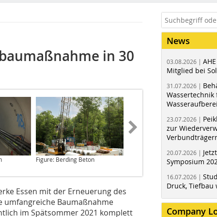
News
lbaumaßnahme in 30
AHE
03.08.2026 |
Mitglied bei Sol
Behä
31.07.2026 |
Wassertechnik f
Wasseraufbere
Peik
23.07.2026 |
zur Wiederver
Verbundträger
Jetz
20.07.2026 |
n
Figure: Berding Beton
Figure: Berding Beton
Symposium 202
Stud
16.07.2026 |
Druck, Tiefbau 
erke Essen mit der Erneuerung des
t die umfangreiche Baumaßnahme
Company L
htlich im Spätsommer 2021 komplett