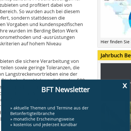
bieten und profitiert dabei von
bsbereich. So wurden auch bei diesem
fert, sondern stattdessen die
hen Vorgaben und kundenspezifischen
srohre wurden im Berding Beton Werk
tionsmethoden und -ausrüstungen
Hier finden Sie
tskriterien auf hohem Niveau
Jahrbuch Be
 bieten die sichere Verarbeitung von
eilen sowie geringe Toleranzen, die
von Langstreckenvortrieben eine der
Die hohe Anzahl der zu liefernden 580
x
 mit ausreichendem Produktionsvorlauf
BFT Newsletter
h erfüllte Berding Beton mit der
 den Auftraggebern. Mit der
de die Firma Sonntag Baugesellschaft
» aktuelle Themen und Termine aus der
Heiko Andres als
Betonfertigteilbranche
» monatliche Erscheinungsweise
le Großprojekt.
» kostenlos und jederzeit kündbar