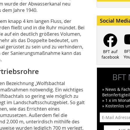
 km wurde der Abwasserkanal neu
s dem Jahre 1940.
Social Medi
nem knapp 4 km langen Fluss, der
den fließt und in die Ruhr mündet. Bei
 auf ein deutlich größeres Volumen,
 mehr als das Doppelte bedeutet, um
al gerüstet zu sein und zu verhindern,
BF
BFT auf
ch der Sanierungsmaßnahme kann das
Yo
facebook
.
rtriebsrohre
BFT 
len Bezeichnung „Wolfsbachtal
smaßnahmen notwendig. Ein wichtiges
» News & Fach
Betonfertigte
olfsbachtals so gering wie möglich zu
» 1 x im Mona
egt im Landschaftsschutzgebiet. So galt
» Kostenlos u
n, wie das Errichten eines
umzusetzen. Außerdem fiel die
nd 2.000 m, unterirdisch mithilfe des
uweise wurden lediglich 700 m verlegt.