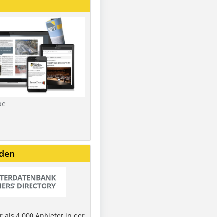
be
nden
 als 4.000 Anbieter in der