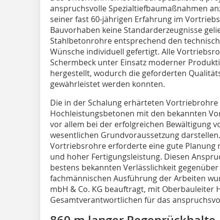
anspruchsvolle Spezialtiefbaumaßnahmen anzu
seiner fast 60-jährigen Erfahrung im Vortrie
Bauvorhaben keine Standarderzeugnisse gelie
Stahlbetonrohre entsprechend den technisc
Wünsche individuell gefertigt. Alle Vortrieb
Schermbeck unter Einsatz moderner Produk
hergestellt, wodurch die geforderten Qualitä
gewährleistet werden konnten.
Die in der Schalung erhärteten Vortriebrohre
Hochleistungsbetonen mit den bekannten Vort
vor allem bei der erfolgreichen Bewältigung 
wesentlichen Grundvoraussetzung darstellen. 
Vortriebsrohre erforderte eine gute Planung
und hoher Fertigungsleistung. Diesen Anspruc
bestens bekannten Verlässlichkeit gegenüber
fachmännischen Ausführung der Arbeiten wur
mbH & Co. KG beauftragt, mit Oberbauleiter 
Gesamtverantwortlichen für das anspruchsvol
860 m langer Regenrückhalte-