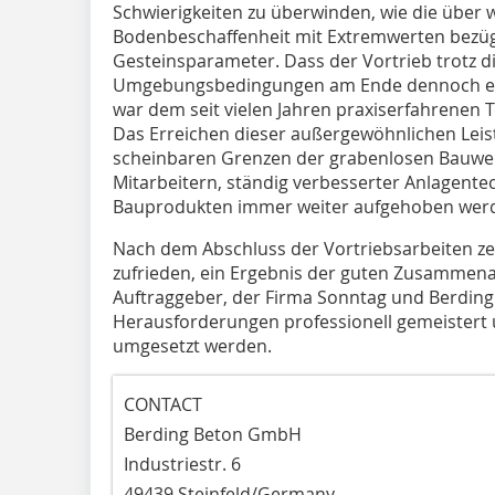
Schwierigkeiten zu überwinden, wie die über w
Bodenbeschaffenheit mit Extremwerten bezügl
Gesteinsparameter. Dass der Vortrieb trotz d
Umgebungsbedingungen am Ende dennoch erfo
war dem seit vielen Jahren praxiserfahrenen
Das Erreichen dieser außergewöhnlichen Leist
scheinbaren Grenzen der grabenlosen Bauwei
Mitarbeitern, ständig verbesserter Anlagent
Bauprodukten immer weiter aufgehoben wer
Nach dem Abschluss der Vortriebsarbeiten zeig
zufrieden, ein Ergebnis der guten Zusammena
Auftraggeber, der Firma Sonntag und Berdin
Herausforderungen professionell gemeistert
umgesetzt werden.
CONTACT
Berding Beton GmbH
Industriestr. 6
49439 Steinfeld/Germany