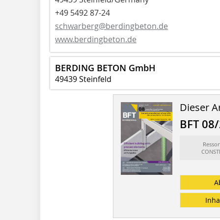
+49 5492 87-24
schwarberg@berdingbeton.de
www.berdingbeton.de
BERDING BETON GmbH
49439 Steinfeld
Dieser Ar
BFT 08
Resso
CONSTR
A
Inha