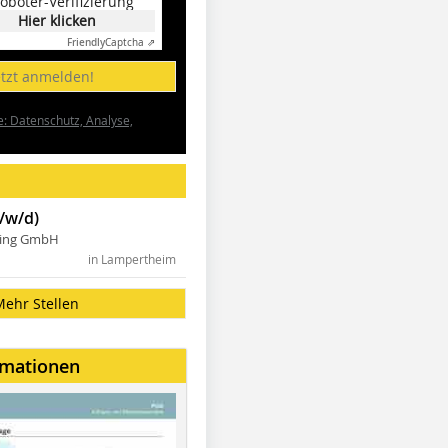
oboter-Verifizierung
Hier klicken
Friendly
Captcha ⇗
etzt anmelden!
e: Datenschutz, Analyse,
/w/d)
ning GmbH
in Lampertheim
Mehr Stellen
rmationen