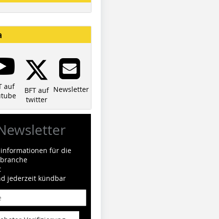
a
T auf
Newsletter
BFT auf
utube
twitter
Newsletter
informationen für die
ilbranche
t
nd jederzeit kündbar