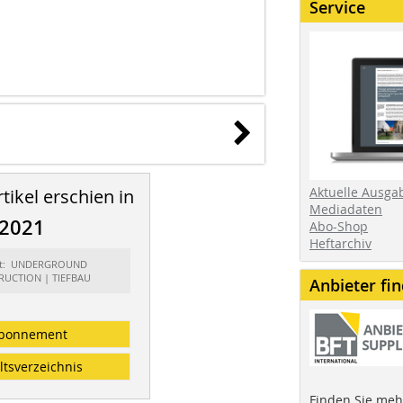
Service
Aktuelle Ausga
tikel erschien in
Mediadaten
/2021
Abo-Shop
Heftarchiv
rt: UNDERGROUND
UCTION | TIEFBAU
Anbieter fi
bonnement
ltsverzeichnis
Finden Sie mehr