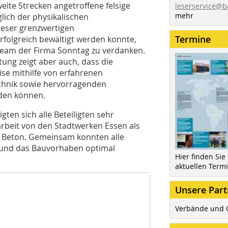
eite Strecken angetroffene felsige
leserservice@b
mehr
ich der physikalischen
ieser grenzwertigen
Termine
lgreich bewältigt werden konnte,
 Team der Firma Sonntag zu verdanken.
ung zeigt aber auch, dass die
se mithilfe von erfahrenen
echnik sowie hervorragenden
den können.
ten sich alle Beteiligten sehr
rbeit von den Stadtwerken Essen als
g Beton. Gemeinsam konnten alle
 und das Bauvorhaben optimal
Hier finden Sie
aktuellen Term
Unsere Part
Verbände und 