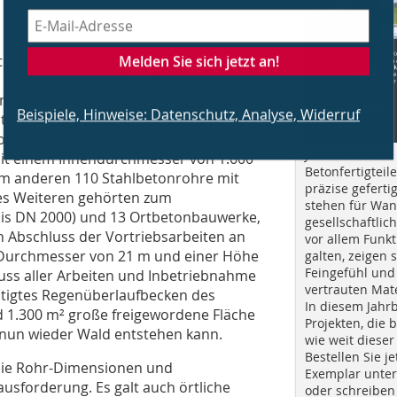
Melden Sie sich jetzt an!
htung Süden verlaufenden 860 m langen
 Beton 290 Vortriebsrohre mit jeweils
nem Außendurchmesser von 3.100 mm
Beispiele, Hinweise: Datenschutz, Analyse, Widerruf
eines Vortriebsrohrs liegt bei 28 t.
Norden: zum einen wurden auf einer
Jetzt bestellen!
it einem Innendurchmesser von 1.600
Betonfertigteil
m anderen 110 Stahlbetonrohre mit
präzise geferti
es Weiteren gehörten zum
stehen für Wan
 bis DN 2000) und 13 Ortbetonbauwerke,
gesellschaftlic
 Abschluss der Vortriebsarbeiten an
vor allem Funkt
m Durchmesser von 21 m und einer Höhe
galten, zeigen s
Feingefühl und
ss aller Arbeiten und Inbetriebnahme
vertrauten Mat
ötigtes Regenüberlaufbecken des
In diesem Jahr
 1.300 m² große freigewordene Fläche
Projekten, die 
 nun wieder Wald entstehen kann.
wie weit dieser
Bestellen Sie je
die Rohr-Dimensionen und
Exemplar unte
ausforderung. Es galt auch örtliche
oder schreiben 