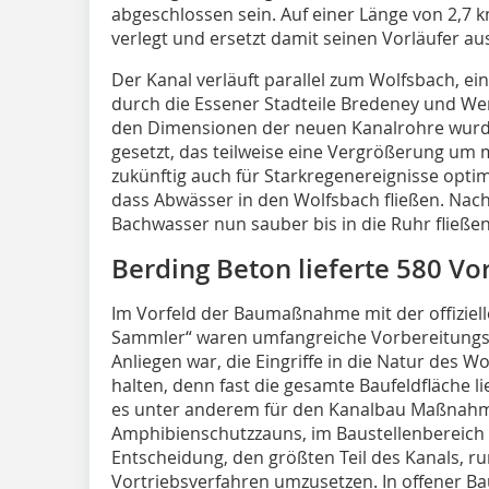
abgeschlossen sein. Auf einer Länge von 2,7
verlegt und ersetzt damit seinen Vorläufer au
Der Kanal verläuft parallel zum Wolfsbach, ei
durch die Essener Stadteile Bredeney und Wer
den Dimensionen der neuen Kanalrohre wurde
gesetzt, das teilweise eine Vergrößerung um
zukünftig auch für Starkregenereignisse optim
dass Abwässer in den Wolfsbach fließen. Na
Bachwasser nun sauber bis in die Ruhr fließen
Berding Beton lieferte 580 Vo
Im Vorfeld der Baumaßnahme mit der offiziel
Sammler“ waren umfangreiche Vorbereitung
Anliegen war, die Eingriffe in die Natur des W
halten, denn fast die gesamte Baufeldfläche li
es unter anderem für den Kanalbau Maßnahme
Amphibienschutzzauns, im Baustellenbereich 
Entscheidung, den größten Teil des Kanals, ru
Vortriebsverfahren umzusetzen. In offener Ba