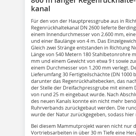
kanal
Für den von der Hauptpressgrube aus in Ric
Regenrückhaltekanal DN 2600 lieferte Berding
einem Innendurchmesser von 2.600 mm, ei
und einer Baulänge von 4 m. Das Einzelgewicht 
Gleich zwei Stränge entstanden in Richtung 
Länge von 540 Metern 180 Stahlbetonrohre m
mm und einem Gewicht von etwa 9 t sowie zu
einem Durchmesser von 1.200 mm verlegt. D
Lieferumfang 30 Fertigteilschächte (DN 1000
darunter das Regenrückhaltebecken, das nach
der Stelle der Dreifachpressgrube mit eine
von rund 25 m eingebaut wurde. Nach Abschlu
des neuen Kanals konnte ein nicht mehr ben
Ruhrverbands zurückgebaut werden. Die rund
wurde der Natur zurückgegeben, sodass hier
Bei diesem Mammutprojekt waren nicht nur 
Vortriebsarbeiten in über 30 m Tiefe eine Her