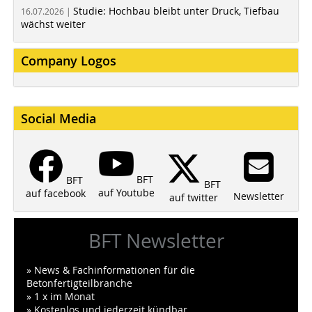
Studie: Hochbau bleibt unter Druck, Tiefbau
16.07.2026 |
wächst weiter
Company Logos
Social Media
BFT
BFT
BFT
auf Youtube
auf facebook
Newsletter
auf twitter
BFT Newsletter
» News & Fachinformationen für die
Betonfertigteilbranche
» 1 x im Monat
» Kostenlos und jederzeit kündbar