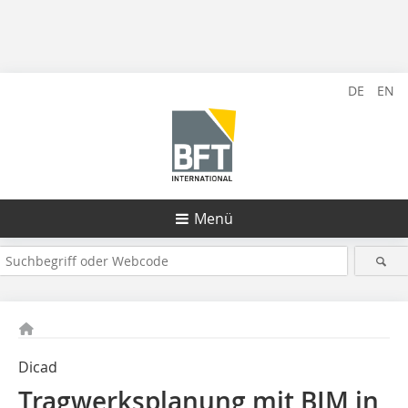
DE
EN
Menü
Dicad
Tragwerksplanung mit BIM in