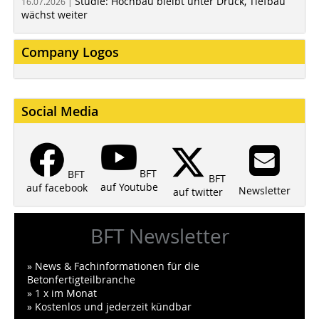
Studie: Hochbau bleibt unter Druck, Tiefbau
16.07.2026 |
wächst weiter
Company Logos
Social Media
BFT
BFT
BFT
auf Youtube
auf facebook
Newsletter
auf twitter
BFT Newsletter
» News & Fachinformationen für die
Betonfertigteilbranche
» 1 x im Monat
» Kostenlos und jederzeit kündbar