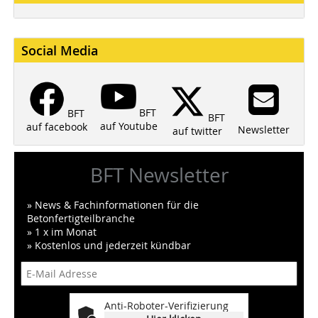
Social Media
BFT
BFT
BFT
auf Youtube
auf facebook
Newsletter
auf twitter
BFT Newsletter
» News & Fachinformationen für die
Betonfertigteilbranche
» 1 x im Monat
» Kostenlos und jederzeit kündbar
Anti-Roboter-Verifizierung