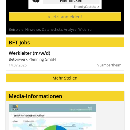
Hier klicken
Friendly
Captcha ⇗
» Jetzt anmelden!
Beispiele, Hinweise: Datenschutz, Analyse, Widerruf
BFT Jobs
Werkleiter (m/w/d)
Betonwerk Pfenning GmbH
14.07.2026
in Lampertheim
Mehr Stellen
Media-Informationen