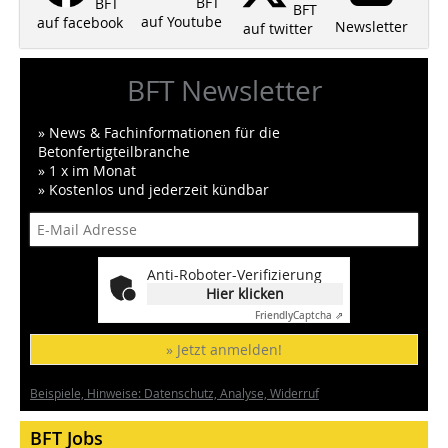
BFT
BFT
BFT
auf Youtube
auf facebook
Newsletter
auf twitter
BFT Newsletter
» News & Fachinformationen für die
Betonfertigteilbranche
» 1 x im Monat
» Kostenlos und jederzeit kündbar
Anti-Roboter-Verifizierung
Hier klicken
Friendly
Captcha ⇗
» Jetzt anmelden!
Beispiele, Hinweise: Datenschutz, Analyse, Widerruf
BFT Jobs