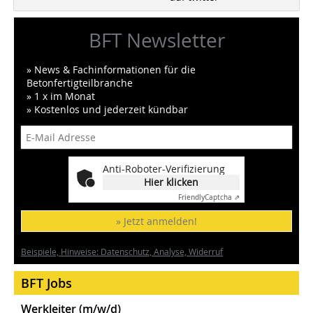
BFT Newsletter
» News & Fachinformationen für die
Betonfertigteilbranche
» 1 x im Monat
» Kostenlos und jederzeit kündbar
Anti-Roboter-Verifizierung
Hier klicken
Friendly
Captcha ⇗
» Jetzt anmelden!
Beispiele, Hinweise: Datenschutz, Analyse, Widerruf
BFT Jobs
Werkleiter (m/w/d)