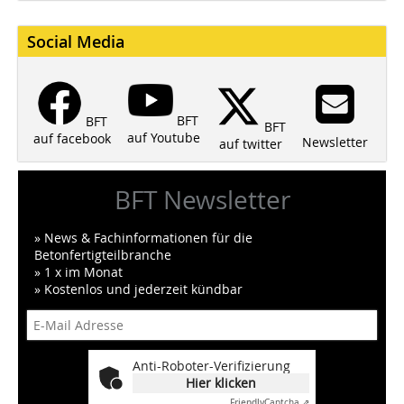
Social Media
BFT
BFT
BFT
auf Youtube
auf facebook
Newsletter
auf twitter
BFT Newsletter
» News & Fachinformationen für die
Betonfertigteilbranche
» 1 x im Monat
» Kostenlos und jederzeit kündbar
Anti-Roboter-Verifizierung
Hier klicken
Friendly
Captcha ⇗